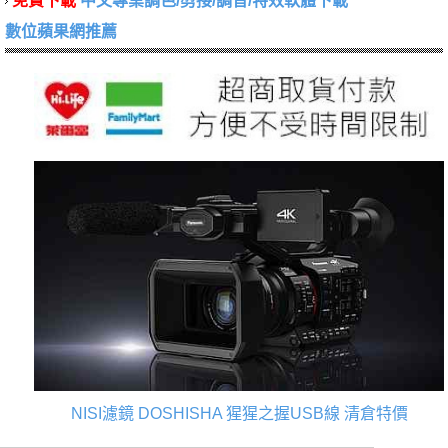
免費下載
中文專業調色/剪接/調音/特效軟體下載
數位蘋果網推薦
NISI濾鏡
DOSHISHA 猩猩之握USB線
清倉特價