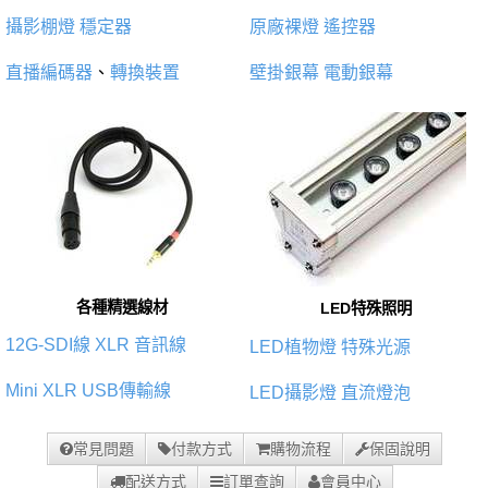
攝影棚燈
穩定器
原廠裸燈
遙控器
直播編碼器
、
轉換裝置
壁掛銀幕
電動銀幕
各種精選線材
LED特殊照明
12G-SDI線
XLR 音訊線
LED植物燈
特殊光源
Mini XLR
USB傳輸線
LED攝影燈
直流燈泡
常見問題
付款方式
購物流程
保固說明
配送方式
訂單查詢
會員中心