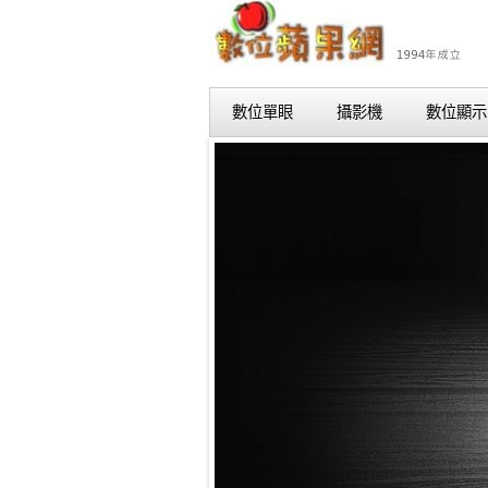
數位單眼
攝影機
數位顯示