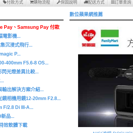
付款方式
購物流程
保固說明
配送方式
訂單查詢
數位蘋果網推薦
e Pay、Samsung Pay 付款
幅電影機...
沉浸式飛行...
agic P...
0mm F5.6-8 OS...
 環形閃光燈差異比較...
.
擷取與輸出解決方案介紹...
機用鏡12-20mm F2.8...
8 Di III-A...
O新品...
/特效軟體下載