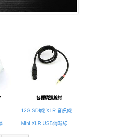
件
各種精選線材
12G-SDI線
XLR 音訊線
幕
Mini XLR
USB傳輸線