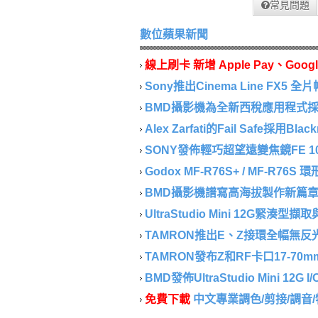
常見問題
數位蘋果新聞
線上刷卡 新增 Apple Pay、Googl
Sony推出Cinema Line FX5 全片
BMD攝影機為全新西稅應用程式採集
Alex Zarfati的Fail Safe採用Blackm
SONY發佈輕巧超望遠變焦鏡FE 100-40
Godox MF-R76S+ / MF-R76S
BMD攝影機譜寫高海拔製作新篇章..
UltraStudio Mini 12G緊湊型
TAMRON推出E、Z接環全幅無反光鏡相
TAMRON發布Z和RF卡口17-70mm F/2.
BMD發佈UltraStudio Mini 12G I/
免費下載
中文專業調色/剪接/調音