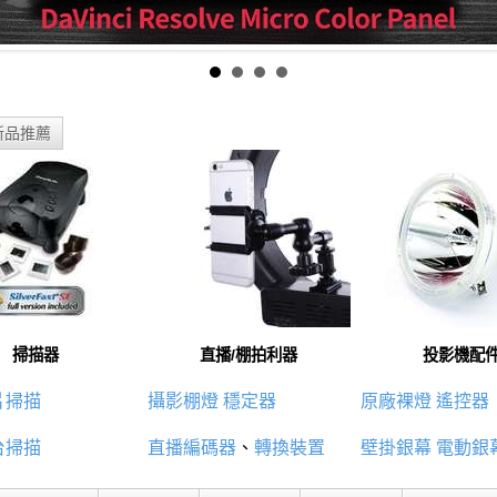
新品推薦
掃描器
直播/棚拍利器
投影機配
片掃描
攝影棚燈
穩定器
原廠裸燈
遙控器
台掃描
直播編碼器
、
轉換裝置
壁掛銀幕
電動銀