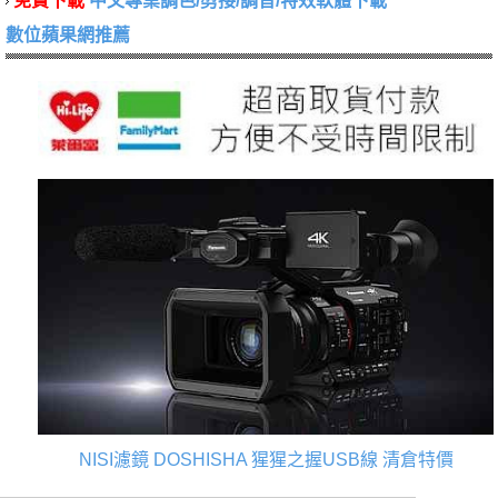
免費下載
中文專業調色/剪接/調音/特效軟體下載
數位蘋果網推薦
NISI濾鏡
DOSHISHA 猩猩之握USB線
清倉特價