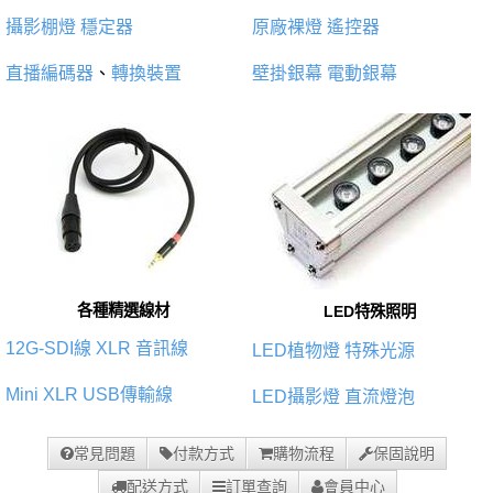
攝影棚燈
穩定器
原廠裸燈
遙控器
直播編碼器
、
轉換裝置
壁掛銀幕
電動銀幕
各種精選線材
LED特殊照明
12G-SDI線
XLR 音訊線
LED植物燈
特殊光源
Mini XLR
USB傳輸線
LED攝影燈
直流燈泡
常見問題
付款方式
購物流程
保固說明
配送方式
訂單查詢
會員中心