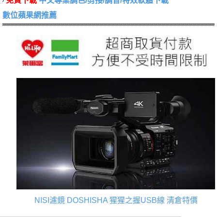
免費下載
中文專業調色/剪接/調音/特效軟體下載
數位蘋果網推薦
NISI濾鏡
DOSHISHA 猩猩之握USB線
清倉特價