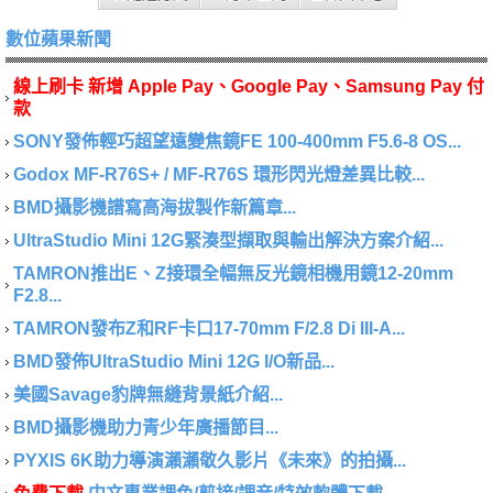
數位蘋果新聞
線上刷卡 新增 Apple Pay、Google Pay、Samsung Pay 付
款
SONY發佈輕巧超望遠變焦鏡FE 100-400mm F5.6-8 OS...
Godox MF-R76S+ / MF-R76S 環形閃光燈差異比較...
BMD攝影機譜寫高海拔製作新篇章...
UltraStudio Mini 12G緊湊型擷取與輸出解決方案介紹...
TAMRON推出E、Z接環全幅無反光鏡相機用鏡12-20mm
F2.8...
TAMRON發布Z和RF卡口17-70mm F/2.8 Di III-A...
BMD發佈UltraStudio Mini 12G I/O新品...
美國Savage豹牌無縫背景紙介紹...
BMD攝影機助力青少年廣播節目...
PYXIS 6K助力導演瀨瀨敬久影片《未來》的拍攝...