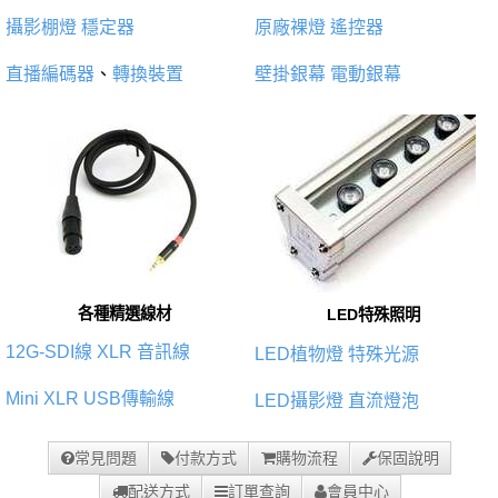
攝影棚燈
穩定器
原廠裸燈
遙控器
直播編碼器
、
轉換裝置
壁掛銀幕
電動銀幕
各種精選線材
LED特殊照明
12G-SDI線
XLR 音訊線
LED植物燈
特殊光源
Mini XLR
USB傳輸線
LED攝影燈
直流燈泡
常見問題
付款方式
購物流程
保固說明
配送方式
訂單查詢
會員中心