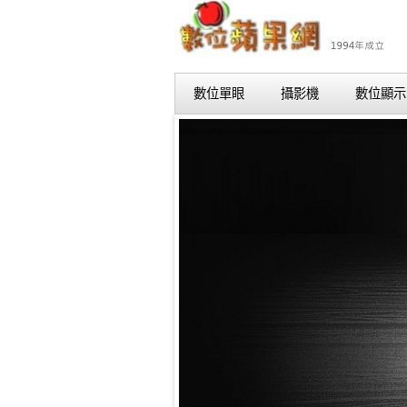
數位單眼
攝影機
數位顯示