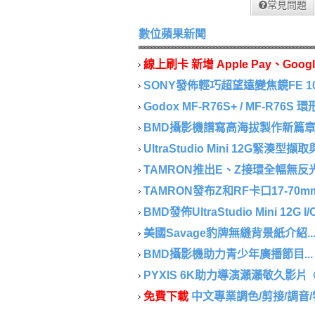
常見問題
數位蘋果新聞
線上刷卡 新增 Apple Pay、Googl
SONY發佈輕巧超望遠變焦鏡FE 100-40
Godox MF-R76S+ / MF-R76S
BMD攝影機譜寫高海拔製作新篇章..
UltraStudio Mini 12G緊湊型
TAMRON推出E、Z接環全幅無反光鏡相
TAMRON發布Z和RF卡口17-70mm F/2.
BMD發佈UltraStudio Mini 12G I/
美國Savage豹牌無縫背景紙介紹..
BMD攝影機助力青少年廣播節目...
PYXIS 6K助力導演瀨瀨敬久影片《
免費下載
中文專業調色/剪接/調音