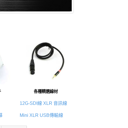
件
各種精選線材
12G-SDI線
XLR 音訊線
幕
Mini XLR
USB傳輸線