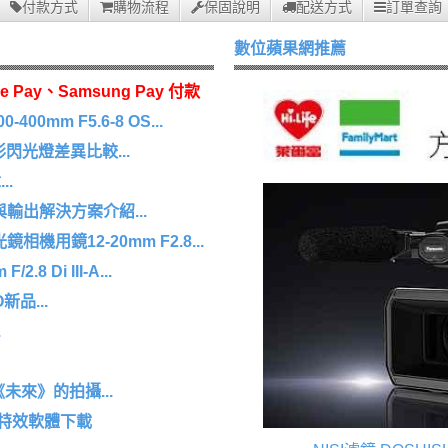
付款方式
購物流程
保固說明
配送方式
訂單查詢
數位蘋果網推薦
e Pay、Samsung Pay 付款
0mm F5.6-8 OS...
 環形閃光燈差異比較...
.
擷取與輸出解決方案介紹...
機用鏡12-20mm F2.8...
8 Di III-A...
O新品...
.
未來》的拍攝...
/特效軟體下載