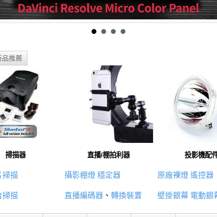
新品推薦
掃描器
直播/棚拍利器
投影機配
片掃描
攝影棚燈
穩定器
原廠裸燈
遙控器
台掃描
直播編碼器
、
轉換裝置
壁掛銀幕
電動銀