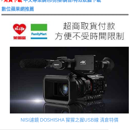
免費下載
中文專業調色/剪接/調音/特效軟體下載
數位蘋果網推薦
NISI濾鏡
DOSHISHA 猩猩之握USB線
清倉特價