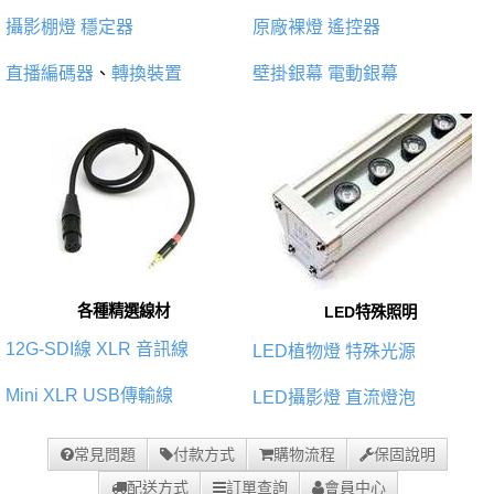
攝影棚燈
穩定器
原廠裸燈
遙控器
直播編碼器
、
轉換裝置
壁掛銀幕
電動銀幕
各種精選線材
LED特殊照明
12G-SDI線
XLR 音訊線
LED植物燈
特殊光源
Mini XLR
USB傳輸線
LED攝影燈
直流燈泡
常見問題
付款方式
購物流程
保固說明
配送方式
訂單查詢
會員中心