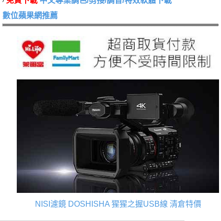
免費下載
中文專業調色/剪接/調音/特效軟體下載
數位蘋果網推薦
NISI濾鏡
DOSHISHA 猩猩之握USB線
清倉特價