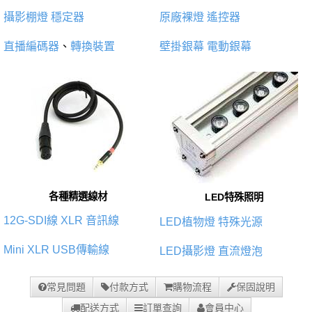
攝影棚燈
穩定器
原廠裸燈
遙控器
直播編碼器
、
轉換裝置
壁掛銀幕
電動銀幕
各種精選線材
LED特殊照明
12G-SDI線
XLR 音訊線
LED植物燈
特殊光源
Mini XLR
USB傳輸線
LED攝影燈
直流燈泡
常見問題
付款方式
購物流程
保固說明
配送方式
訂單查詢
會員中心