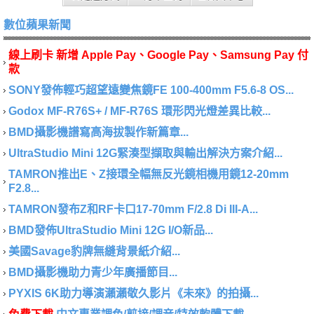
數位蘋果新聞
線上刷卡 新增 Apple Pay、Google Pay、Samsung Pay 付
款
SONY發佈輕巧超望遠變焦鏡FE 100-400mm F5.6-8 OS...
Godox MF-R76S+ / MF-R76S 環形閃光燈差異比較...
BMD攝影機譜寫高海拔製作新篇章...
UltraStudio Mini 12G緊湊型擷取與輸出解決方案介紹...
TAMRON推出E、Z接環全幅無反光鏡相機用鏡12-20mm
F2.8...
TAMRON發布Z和RF卡口17-70mm F/2.8 Di III-A...
BMD發佈UltraStudio Mini 12G I/O新品...
美國Savage豹牌無縫背景紙介紹...
BMD攝影機助力青少年廣播節目...
PYXIS 6K助力導演瀨瀨敬久影片《未來》的拍攝...