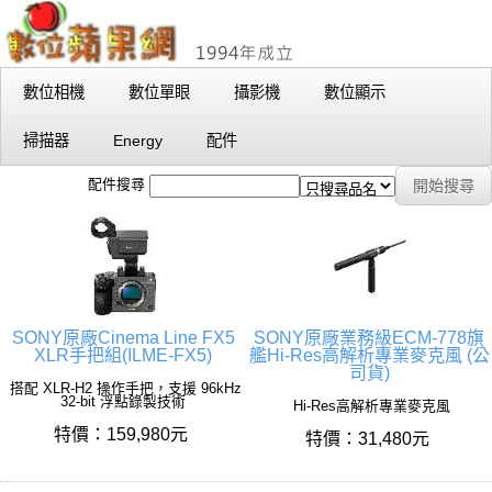
數位相機
數位單眼
攝影機
數位顯示
掃描器
Energy
配件
配件搜尋
SONY原廠Cinema Line FX5
SONY原廠業務級ECM-778旗
XLR手把組(ILME-FX5)
艦Hi-Res高解析專業麥克風 (公
司貨)
搭配 XLR-H2 操作手把，支援 96kHz
32-bit 浮點錄製技術
Hi-Res高解析專業麥克風
特價：159,980元
特價：31,480元