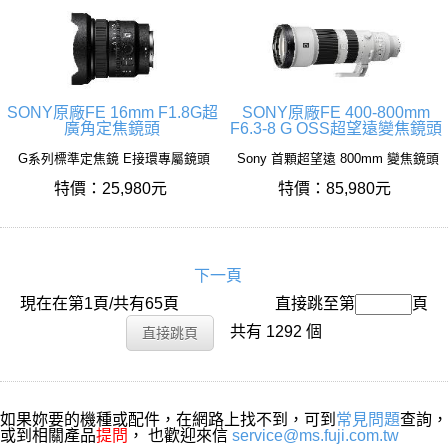
SONY原廠FE 16mm F1.8G超
SONY原廠FE 400-800mm
廣角定焦鏡頭
F6.3-8 G OSS超望遠變焦鏡頭
G系列標準定焦鏡 E接環專屬鏡頭
Sony 首顆超望遠 800mm 變焦鏡頭
特價：25,980元
特價：85,980元
下一頁
現在在第1頁/共有65頁
搜尋名稱：
直接跳至第
頁
共有 1292 個
如果妳要的機種或配件，在網路上找不到，可到
常見問題
查詢，
或到相關產品
提問
， 也歡迎來信
service@ms.fuji.com.tw