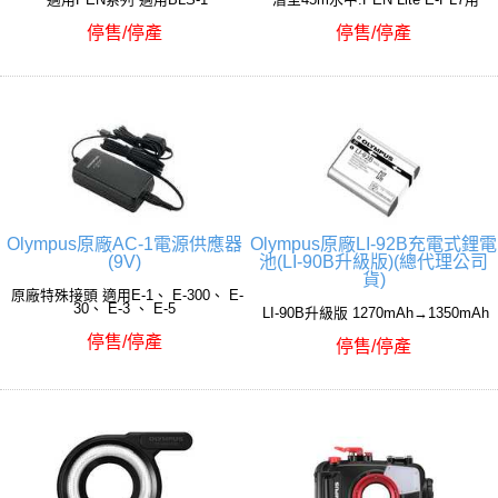
停售/停產
停售/停產
Olympus原廠AC-1電源供應器
Olympus原廠LI-92B充電式鋰電
(9V)
池(LI-90B升級版)(總代理公司
貨)
原廠特殊接頭 適用E-1、 E-300、 E-
30、 E-3 、 E-5
LI-90B升級版 1270mAh→1350mAh
停售/停產
停售/停產