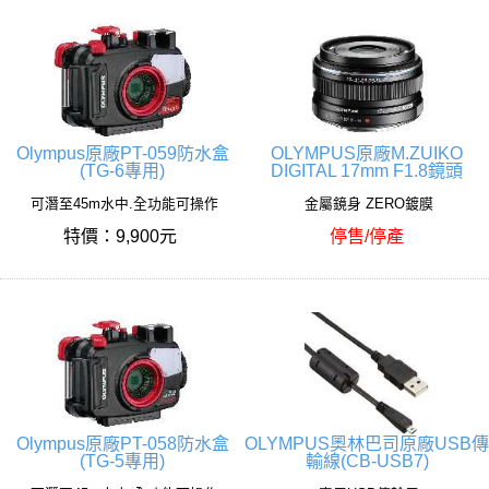
Olympus原廠PT-059防水盒
OLYMPUS原廠M.ZUIKO
(TG-6專用)
DIGITAL 17mm F1.8鏡頭
可潛至45m水中.全功能可操作
金屬鏡身 ZERO鍍膜
特價：9,900元
停售/停產
Olympus原廠PT-058防水盒
OLYMPUS奧林巴司原廠USB傳
(TG-5專用)
輸線(CB-USB7)