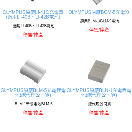
OLYMPUS原廠LI-41C充電器
OLYMPUS原廠BCM-5充電器
(適用LI-40B、LI-42B電池)
適用BLM-1/BLM-5電池
適用LI-40B、LI-42B電池
停售/停產
停售/停產
OLYMPUS原廠BLM-5充電鋰電
OLYMPUS原廠BLN-1充電鋰電
池(總代理公司貨)
池(總代理公司貨)
BLM-1新版電池BLM-5
總代理公司貨
停售/停產
停售/停產