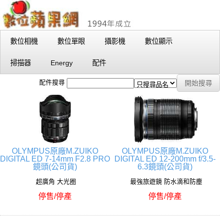
數位相機
數位單眼
攝影機
數位顯示
掃描器
Energy
配件
配件搜尋
OLYMPUS原廠M.ZUIKO
OLYMPUS原廠M.ZUIKO
DIGITAL ED 7-14mm F2.8 PRO
DIGITAL ED 12-200mm f/3.5-
鏡頭(公司貨)
6.3鏡頭(公司貨)
超廣角 大光圈
最強旅遊鏡 防水滴和防塵
停售/停產
停售/停產