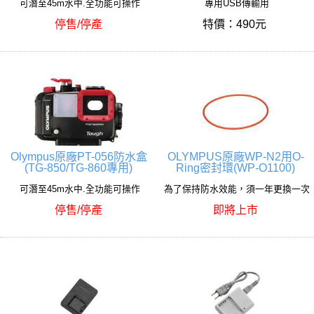
可潛至45m水中.全功能可操作
專用USB傳輸用
停售/停產
特價：490元
Olympus原廠PT-056防水盒
OLYMPUS原廠WP-N2用O-
(TG-850/TG-860專用)
Ring密封環(WP-O1100)
可潛至45m水中.全功能可操作
為了保持防水效能，須一年更換一次
停售/停產
即將上市