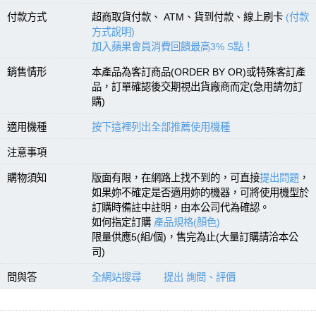
付款方式
超商取貨付款、 ATM、貨到付款、線上刷卡
(付款
方式說明)
加入蘋果會員消費回饋最高3% S點！
銷售情形
本產品為客訂商品(ORDER BY OR)或特殊客訂產
品，訂單確認後交期視出貨廠商而定(急用請勿訂
購)
適用機種
按下這裡列出全部推薦使用機種
注意事項
購物須知
版面有限，在網路上找不到的，可直接
提出問題
，
如果妳不確定是否適用妳的機器，可將使用機型於
訂購時備註中註明，由本公司代為確認。
如何指定訂購
產品規格(顏色)
限量供應5(組/個)，售完為止(大量訂購請洽本公
司)
問與答
全網站搜尋
提出 詢問、評價