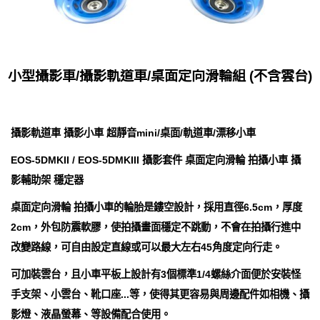
小型攝影車/攝影軌道車/桌面定向滑輪組 (不含雲台)
攝影軌道車 攝影小車 超靜音mini/桌面/軌道車/漂移小車
EOS-5DMKII / EOS-5DMKIII 攝影套件 桌面定向滑輪 拍攝小車 攝
影輔助架 穩定器
桌面定向滑輪 拍攝小車的輪胎是鏤空設計，採用直徑6.5cm，厚度
2cm，外包防震軟膠，使拍攝畫面穩定不跳動，不會在拍攝行進中
改變路線，可自由設定直線或可以最大左右45角度定向行走。
可加裝雲台，且小車平板上設計有3個標準1/4螺絲介面便於安裝怪
手支架、小雲台、靴口座...等，使得其更容易與周邊配件如相機、攝
影燈、液晶螢幕、等設備配合使用。