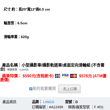
尺寸 約：長20*寬12*高6.5 cm
輪直徑：6.5cm
滑輪車重：620g
產品名稱：小型攝影車/攝影軌道車/桌面定向滑輪組 (不含雲
台)
建議售價：
1,200元
蘋果特價： $590元(含稅刷卡)
$578元 (ATM優
惠價)
是的我要購買
產品資訊
品牌：
LINGO
型號：D
訂購編號：#A12499 條碼/廠家型號 ：F #D1