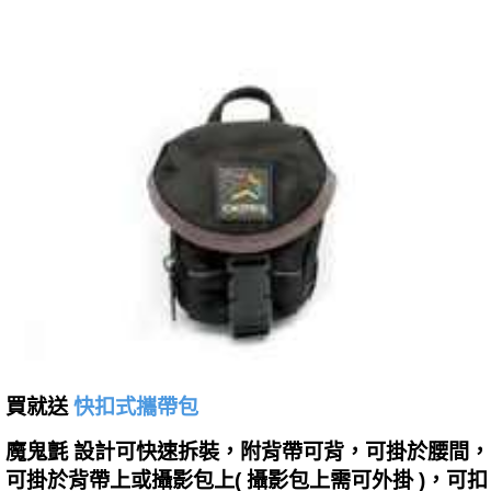
買就送
快扣式攜帶包
魔鬼氈 設計可快速拆裝，附背帶可背，可掛於腰間，
可掛於背帶上或攝影包上( 攝影包上需可外掛 )，可扣