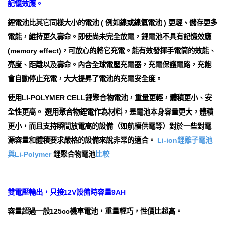
記憶效應。
鋰電池比其它同樣大小的電池 ( 例如鎳或鎳氫電池 ) 更輕、儲存更多
電能，維持更久壽命。即使尚未完全放電，鋰電池不具有記憶效應
(memory effect)，可放心的將它充電。能有效發揮手電筒的效能、
亮度、距離以及壽命。內含全球電壓充電器，充電保護電路，充飽
會自動停止充電，大大提昇了電池的充電安全度。
使用LI-POLYMER CELL鋰聚合物電池，重量更輕，體積更小、安
全性更高。 選用聚合物鋰電作為材料，是電池本身容量更大，體積
更小，而且支持瞬間放電高的設備（如航模供電等）對於一些對電
源容量和體積要求嚴格的設備來說非常的適合。
Li-ion鋰離子電池
與Li-Polymer
鋰聚合物電池
比較
雙電壓輸出，只接12V設備時容量9AH
容量超過一般125cc機車電池，重量輕巧，性價比超高。