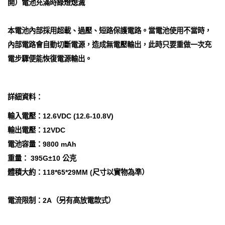
開）電池充滿時綠燈熄滅
本電池內部採用超載、過壓、短路保護電路。當電池使用不當時，
內部電路會自動切斷電源，造成無電壓輸出，此時只要重做一次充
電步驟便能恢復電源輸出。
詳細資料：
輸入電壓：12.6VDC (12.6-10.8V)
輸出電壓：12VDC
電池容量：9800 mAh
重量： 395G±10 公克
體積大約：118*65*29MM (尺寸以實物為準）
電流限制：2A（另有高放電款式）