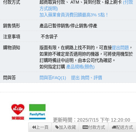
付款方式
超商取貨付款、 ATM、貨到付款、線上刷卡
(付款
方式說明)
加入蘋果會員消費回饋最高3% S點！
銷售情形
產品已暫停銷售/停止銷售/停產
注意事項
不含袋子
購物須知
版面有限，在網路上找不到的，可直接
提出問題
，
如果妳不確定是否適用妳的機器，可將使用機型於
訂購時備註中註明，由本公司代為確認。
如何指定訂購
產品規格(顏色)
問與答
問與答FAQ(1)
提出 詢問、評價
更新時間：2025/7/15 下午 12:20:00
上一頁
加入收藏
付款方式
配送方式