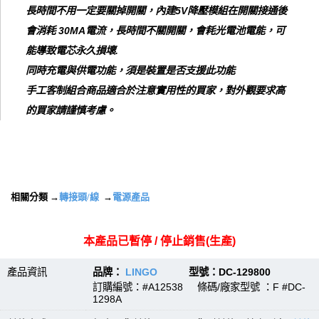
長時間不用一定要關掉開關，內建5V降壓模組在開關接通後
會消耗 30MA電流，長時間不關開關，會耗光電池電能，可
能導致電芯永久損壞.
同時充電與供電功能，須是裝置是否支援此功能
手工客制組合商品適合於注意實用性的買家，對外觀要求高
的買家請謹慎考慮。
相關分類 →
轉接頭/線
→
電源產品
本產品已暫停 / 停止銷售(生產)
產品資訊
品牌：
LINGO
型號：DC-129800
訂購編號：#A12538 條碼/廠家型號 ：F #DC-
1298A