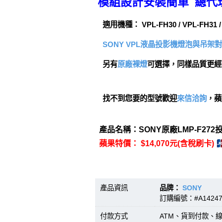
模組設計安裝簡單 總代
適用機種： VPL-FH30 / VPL-FH31 /
SONY VPL液晶投影機燈泡與吊架
另有
原廠裸燈
可選擇，同樣品質更經
找不到您要的型號歡迎
來信洽詢
，蘋
產品名稱：SONY原廠LMP-F27
蘋果特價： $14,070元(含稅刷卡)
產品資訊
品牌：
SONY
型號
訂購編號：#A14247
付款方式
ATM、貨到付款、