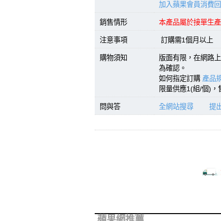
加入蘋果會員消費回
銷售情形
本產品屬於接單生產
注意事項
訂購需1個月以上
購物須知
版面有限，在網路上
為確認。
如何指定訂購
產品規
限量供應1(組/個)
問與答
全網站搜尋
提
蘋果網推薦