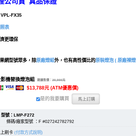
理公司貨 真品保證
 VPL-FX35
對照表
濟更環保
果網型號眾多，除
原廠燈組
外，也有高性價比的
原裝燈泡 ( 原廠裸燈 
2投影機替換燈泡組
建議售價：
20,000元
$13,788元 (ATM優惠價)
是的我要購買
：LMP-F272
 條碼/廠家型號 ：F #027242782792
線上刷卡
(付款方式說明)