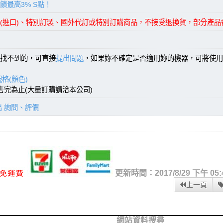
饋最高3% S點！
(進口)、特別訂製、國外代訂或特別訂購商品，不接受退換貨，部分產
找不到的，可直接
提出問題
，如果妳不確定是否適用妳的機器，可將使用
格(顏色)
，售完為止(大量訂購請洽本公司)
出 詢問、評價
更新時間：2017/8/29 下午 05:4
上一頁
網站資料搜尋