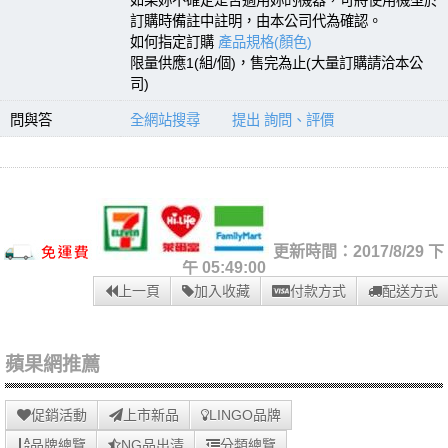
如果妳不確定是否適用妳的機器，可將使用機型於
訂購時備註中註明，由本公司代為確認。
如何指定訂購
產品規格(顏色)
限量供應1(組/個)，售完為止(大量訂購請洽本公
司)
問與答
全網站搜尋
提出 詢問、評價
更新時間：2017/8/29 下
午 05:49:00
上一頁
加入收藏
付款方式
配送方式
蘋果網推薦
促銷活動
上市新品
LINGO品牌
品牌總覽
NG品出清
分類總覽