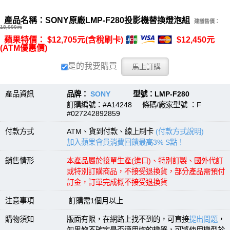
產品名稱：SONY原廠LMP-F280投影機替換燈泡組
建議售價：
18,000元
蘋果特價： $12,705元(含稅刷卡)
$12,450元
(ATM優惠價)
是的我要購買
產品資訊
品牌：
SONY
型號：LMP-F280
訂購編號：#A14248 條碼/廠家型號 ：F
#027242892859
付款方式
ATM、貨到付款、線上刷卡
(付款方式說明)
加入蘋果會員消費回饋最高3% S點！
銷售情形
本產品屬於接單生產(進口)、特別訂製、國外代訂
或特別訂購商品，不接受退換貨，部分產品需預付
訂金，訂單完成概不接受退換貨
注意事項
訂購需1個月以上
購物須知
版面有限，在網路上找不到的，可直接
提出問題
，