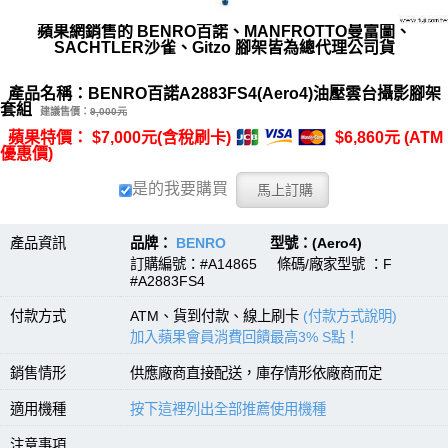
蘋果網銷售的 BENRO百諾、MANFROTTO曼富圖、
SACHTLER沙雀、Gitzo 腳架皆為總代理公司貨
產品名稱：BENRO百諾A2883FS4(Aero4)油壓雲台攝影腳架
套組
建議售價：
9,000元
蘋果特價： $7,000元(含稅刷卡)
$6,860元 (ATM
優惠價)
是的我要購買
產品資訊
品牌：
BENRO
型號：(Aero4)
訂購編號：#A14865 條碼/廠家型號 ：F
#A2883FS4
付款方式
ATM、貨到付款、線上刷卡
(付款方式說明)
加入蘋果會員消費回饋最高3% S點！
銷售情形
供應廠商直接配送，庫存情形依廠商而定
適用機種
按下這裡列出全部推薦使用機種
注意事項