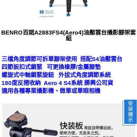
BENRO百諾A2883FS4(Aero4)油壓雲台攝影腳架套
組
三檔角度調節可拆單腳架使用 搭配S4油壓雲台
四節扳扣式鎖緊 可更換橡膠/金屬腳墊
螺旋式中軸鎖緊旋鈕 外拔式角度調節系統
180度反摺收納 Aero 4 S4系統 勝興公司貨
適用各種專業攝影機、微單或單眼相機