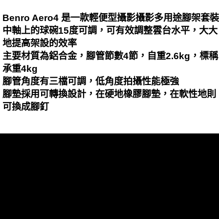
Benro Aero4 是一款輕便型攝影攝影多用途腳架套裝
中軸上的球碗15度可調，可有效調整雲台水平，大大
地提高架設的效率
主要材質為鋁合金，腳管節數4節，自重2.6kg，標稱
承重4kg
腳管角度有三檔可調，低角度拍攝性能極強
腳墊採用可轉換設計，在硬地橡膠腳墊，在軟性地則
可換成腳釘