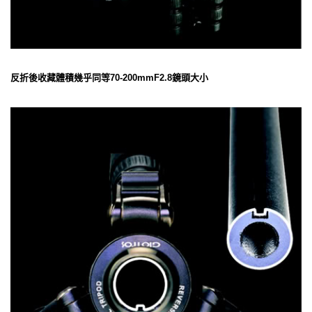
反折後收藏體積幾乎同等70-200mmF2.8鏡頭大小