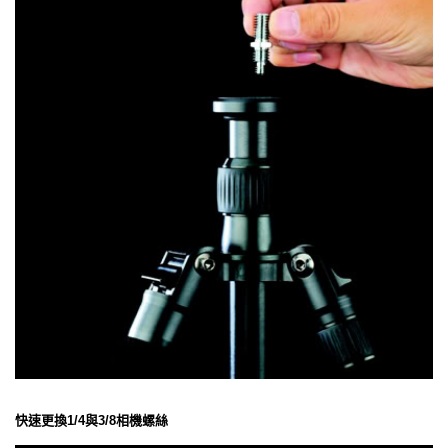
快速更換1/4與3/8相機螺絲