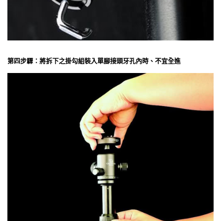
第四步驟：將拆下之掛勾組裝入單腳接頭牙孔內時、不宜全進