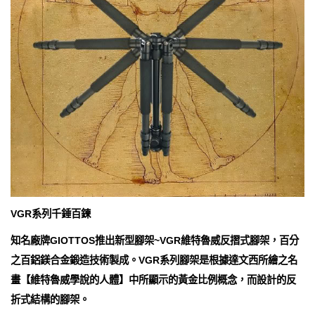
VGR系列千錘百鍊
知名廠牌GIOTTOS推出新型腳架~VGR維特魯威反摺式腳架，百分
之百鋁鎂合金鍛造技術製成。VGR系列腳架是根據達文西所繪之名
畫【維特魯威學說的人體】中所顯示的黃金比例概念，而設計的反
折式結構的腳架。