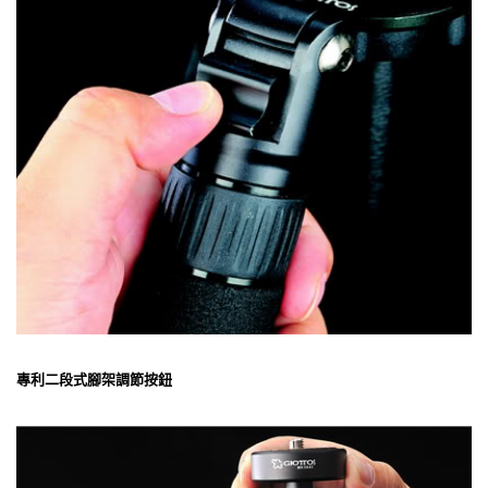
專利二段式腳架調節按鈕