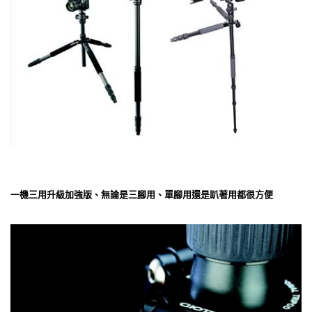
一機三用升級加強版、無論是三腳用、單腳用還是趴著用都很方便