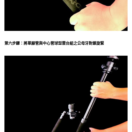
第六步驟：將單腳管與中心管球型雲台組之公母牙對鎖旋緊