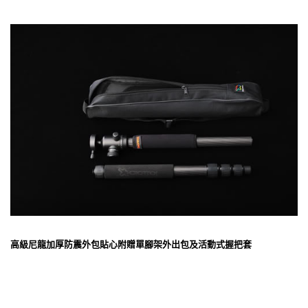
高級尼龍加厚防震外包貼心附贈單腳架外出包及活動式握把套