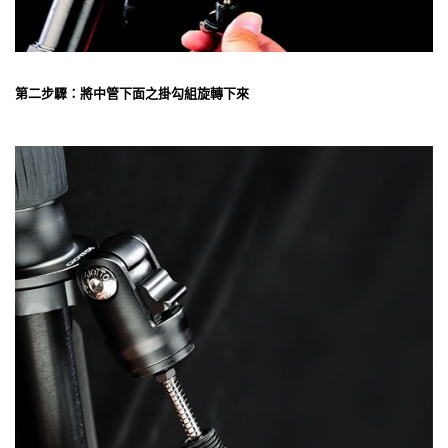
第二步驟：將中管下面之掛勾組旋轉下來