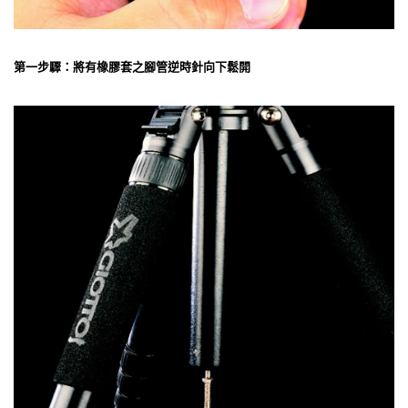
第一步驟：將有橡膠套之腳管逆時針向下鬆開