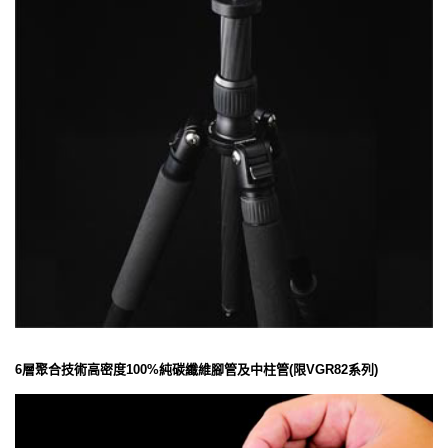
6層聚合技術高密度100%純碳纖維腳管及中柱管(限VGR82系列)