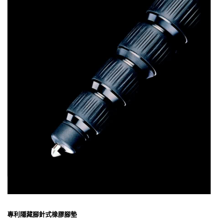
專利隱藏腳針式橡膠腳墊