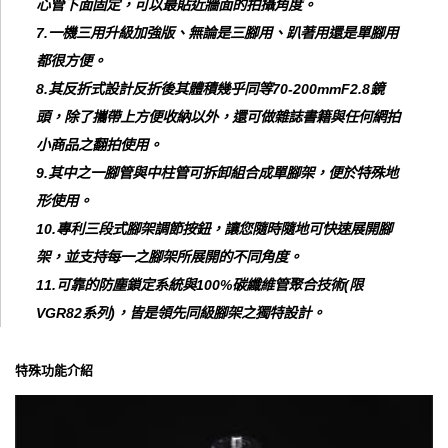
心管下面固定，可以最貼近牆面的拍攝角度。
7
.
一機三用升級加強版、無論是三腳用、趴著用還是單腳用
都很方便。
8.其反折式設計反折後其體積幾乎同等70-200mmF2.8鏡
頭，除了攜帶上方便收納以外，還可做雜誌書籍與任何網拍
小商品之翻拍使用。
9.其中之一腳管與中柱管可拆卸組合成單腳架，便於特殊地
形使用。
10.專利三段式腳架調節按鈕，讓您隨時隨地可快速展開腳
架，並支持每一之腳架所展開的不同角度。
11.可靠的防塵鎖定系統與100%碳纖維管聚合技術(限
VGR82系列)，皆是領先同級腳架之獨特設計。
特殊功能介紹