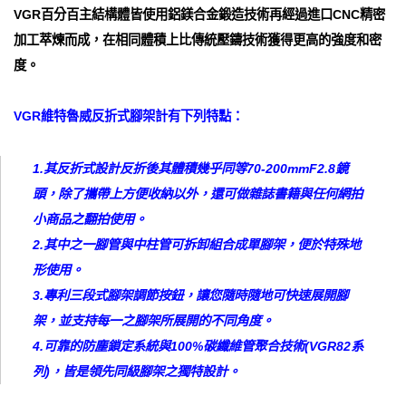
VGR百分百主結構體皆使用鋁鎂合金鍛造技術再經過進口CNC精密
加工萃煉而成，在相同體積上比傳統壓鑄技術獲得更高的強度和密
度。
VGR維特魯威反折式腳架計有下列特點：
1.其反折式設計反折後其體積幾乎同等70-200mmF2.8鏡
頭，除了攜帶上方便收納以外，還可做雜誌書籍與任何網拍
小商品之翻拍使用。
2.其中之一腳管與中柱管可拆卸組合成單腳架，便於特殊地
形使用。
3.專利三段式腳架調節按鈕，讓您隨時隨地可快速展開腳
架，並支持每一之腳架所展開的不同角度。
4.可靠的防塵鎖定系統與100%碳纖維管聚合技術(VGR82系
列)，皆是領先同級腳架之獨特設計。