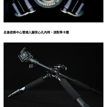
此後欲將中心管插入腳架心孔內時，須對準卡槽