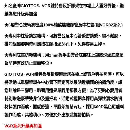
知名廠牌GIOTTOS- VGR維特魯反折腳架在市場上大獲好評後，繼
續為您升級再加強
★6層聚合技術高密度100%純碳纖維腳管及中柱管(限VGR82系列)
★專利中柱管鎖定結構，可將雲台及中心管緊密鎖緊、絕不鬆脫，
掛勾組獨腳架時可螺接在腳接頭牙孔下，免得容易丟掉。
★專利底座防轉結構；用2mm扳手由雲台底部往上鎖將球頭底座頂
緊防轉有效防止畫面移位。
GIOTTOS -VGR維特魯反折腳架當您在橋上或窗戶旁拍照時，可以
將活動式單腳架鎖在中心管下面定可以最貼近牆面的拍攝角度，讓
您無論是三腳用、趴著用還是單腳用都很方便，為了更貼心愛用者
特別贈送豪華雙背包及握把套，活動式握把套採用高彈性潛水防滑
材料製作而成、握感舒適，單腳架攜帶背包、採用600D黑色尼龍料
製作而成，其體積小、方便於外出旅遊攜帶拍攝。
VGR系列升級再加強