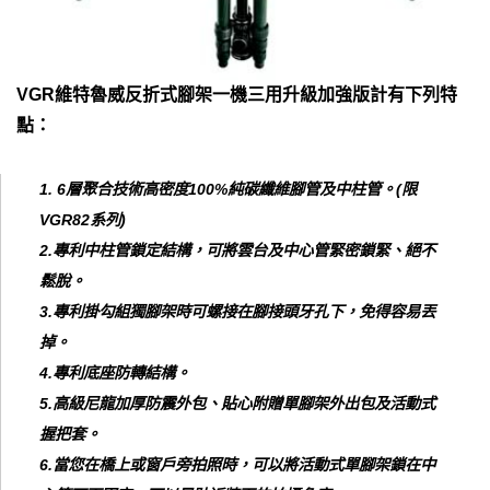
VGR維特魯威反折式腳架一機三用升級加強版計有下列特
點：
1. 6層聚合技術高密度100%純碳纖維腳管及中柱管。(限
VGR82系列)
2.專利中柱管鎖定結構，可將雲台及中心管緊密鎖緊、絕不
鬆脫。
3.專利掛勾組獨腳架時可螺接在腳接頭牙孔下，免得容易丟
掉。
4.專利底座防轉結構。
5.高級尼龍加厚防震外包、貼心附贈單腳架外出包及活動式
握把套。
6.當您在橋上或窗戶旁拍照時，可以將活動式單腳架鎖在中