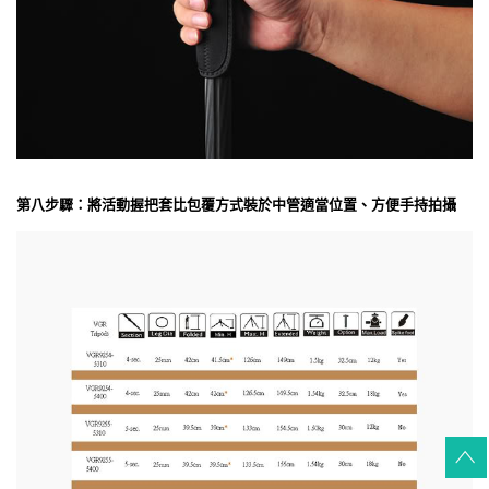
第八步驟：將活動握把套比包覆方式裝於中管適當位置、方便手持拍攝