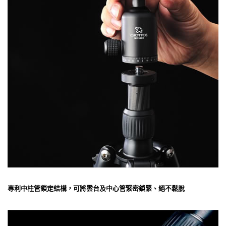
專利中柱管鎖定結構，可將雲台及中心管緊密鎖緊、絕不鬆脫