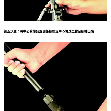
第五步驟：將中心管旋鈕旋開後把整支中心管球型雲台組抽出來