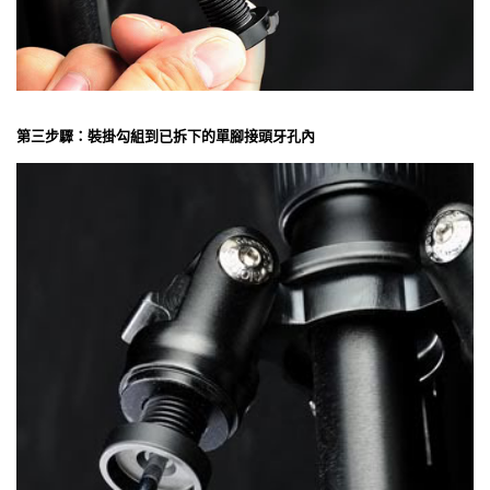
第三步驟：裝掛勾組到已拆下的單腳接頭牙孔內