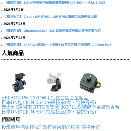
【蘋果新聞】
SONY發佈輕巧超望遠變焦鏡FE 100-400mm F5.6-8 OSS
2026年8月2日
【實測報告】
Godox MF-R76S+ / MF-R76S 環形閃光燈差異比較
2026年7月28日
【蘋果新聞】
UltraStudio Mini 12G緊湊型擷取與輸出解決方案介紹
2026年7月28日
【蘋果新聞】
TAMRON推出E、Z接環全幅無反光鏡相機用鏡12-20mm F2.8
人氣商品
VELBON PH-237Q單手把雲台鋁合金製品
日本UN進口UN-5675快速接座(大，含快拆板)
義大利MANFROTTO曼富圖 303PLUS 精確全景攝影雲台
日本UN進口UN-5671快速接座(中，含快拆板)
相關網頁
投影機燈泡哪裡找? 數位蘋果網品牌多 價格便宜