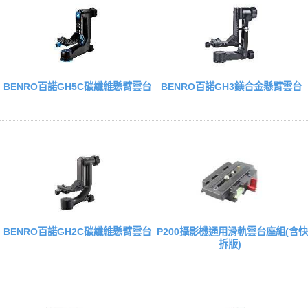
BENRO百諾GH5C碳纖維懸臂雲台
BENRO百諾GH3鎂合金懸臂雲台
BENRO百諾GH2C碳纖維懸臂雲台
P200攝影機通用滑軌雲台座組(含快
拆版)