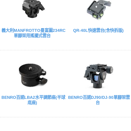
義大利MANFROTTO曼富圖234RC
QR-40L快速雲台(含快拆版)
單腳架用搖擺式雲台
BENRO百諾LBA2水平調節座(半球
BENRO百諾DJ90/DJ-90單腳架雲
底座)
台