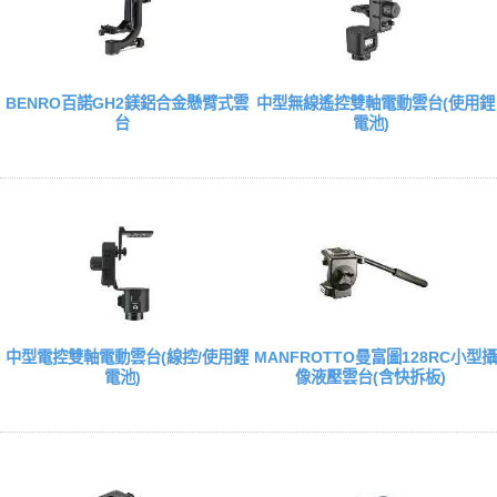
BENRO百諾GH2鎂鋁合金懸臂式雲
中型無線遙控雙軸電動雲台(使用鋰
台
電池)
中型電控雙軸電動雲台(線控/使用鋰
MANFROTTO曼富圖128RC小型攝
電池)
像液壓雲台(含快拆板)