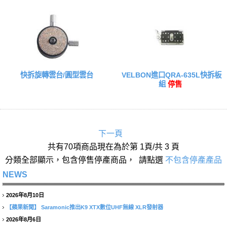
快拆旋轉雲台/圓型雲台
VELBON進口QRA-635L快拆板
組
停售
下一頁
共有70項商品現在為於第 1頁/共 3 頁
分類全部顯示，包含停售停產商品， 請點選
不包含停產產品
NEWS
2026年8月10日
【蘋果新聞】
Saramonic推出K9 XTX數位UHF無線 XLR發射器
2026年8月6日