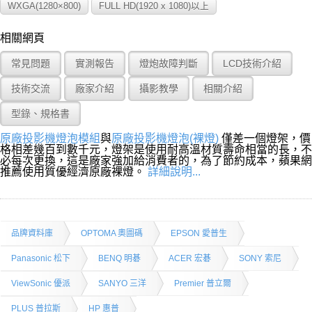
WXGA(1280×800)
FULL HD(1920 x 1080)以上
相關網頁
常見問題
實測報告
燈炮故障判斷
LCD技術介紹
技術交流
廠家介紹
攝影教學
相關介紹
型錄、規格書
原廠投影機燈泡模組
與
原廠投影機燈泡(裸燈)
僅差一個燈架，價
格相差幾百到數千元，燈架是使用耐高溫材質壽命相當的長，不
必每次更換，這是廠家強加給消費者的，為了節約成本，蘋果網
推薦使用質優經濟原廠裸燈。
詳細說明...
品牌資料庫
OPTOMA 奧圖碼
EPSON 愛普生
Panasonic 松下
BENQ 明碁
ACER 宏碁
SONY 索尼
ViewSonic 優派
SANYO 三洋
Premier 普立爾
PLUS 普拉斯
HP 惠普