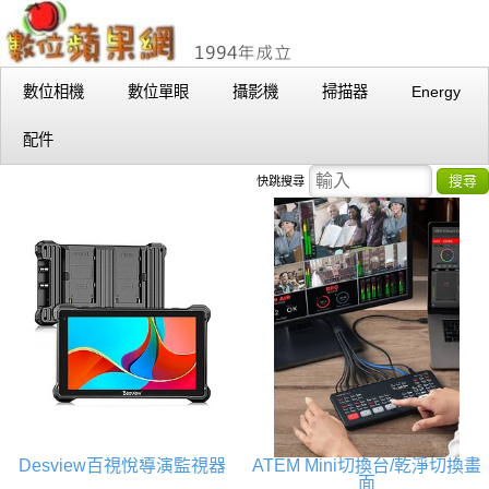
數位相機
數位單眼
攝影機
掃描器
Energy
配件
搜尋
快跳搜尋
Desview百視悅導演監視器
ATEM Mini切換台/乾淨切換畫
面