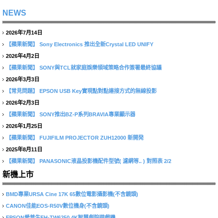
NEWS
2026年7月14日
【蘋果新聞】
Sony Electronics 推出全新Crystal LED UNIFY
2026年4月2日
【蘋果新聞】
SONY與TCL就家庭娛樂領域策略合作簽署最終協議
2026年3月3日
【常見問題】
EPSON USB Key實現點對點連接方式的無線投影
2026年2月3日
【蘋果新聞】
SONY推出BZ-P系列BRAVIA專業顯示器
2026年1月25日
【蘋果新聞】
FUJIFILM PROJECTOR ZUH12000 新開発
2025年8月11日
【蘋果新聞】
PANASONIC液晶投影機配件型號( 濾網等.. ) 對照表 2/2
新機上市
BMD專業URSA Cine 17K 65數位電影攝影機(不含鏡頭)
CANON佳能EOS-R50V數位機身(不含鏡頭)
EPSON愛普生EH-TW6250 4K智慧劇院遊戲機