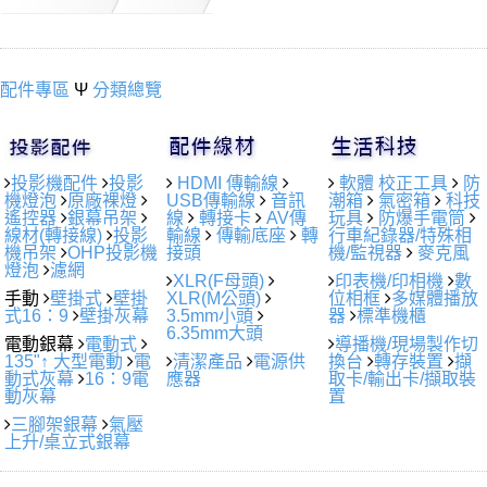
配件專區
Ψ
分類總覽
投影機配件
投影
HDMI 傳輸線
軟體 校正工具
防
機燈泡
原廠裸燈
USB傳輸線
音訊
潮箱
氣密箱
科技
遙控器
銀幕吊架
線
轉接卡
AV傳
玩具
防爆手電筒
線材(轉接線)
投影
輸線
傳輸底座
轉
行車紀錄器/特殊相
機吊架
OHP投影機
接頭
機/監視器
麥克風
燈泡
濾網
XLR(F母頭)
印表機/印相機
數
手動
壁掛式
壁掛
XLR(M公頭)
位相框
多媒體播放
式16：9
壁掛灰幕
3.5mm小頭
器
標準機櫃
6.35mm大頭
電動銀幕
電動式
導播機/現場製作切
135"↑ 大型電動
電
清潔產品
電源供
換台
轉存裝置
擷
動式灰幕
16：9電
應器
取卡/輸出卡/擷取裝
動灰幕
置
三腳架銀幕
氣壓
上升/桌立式銀幕