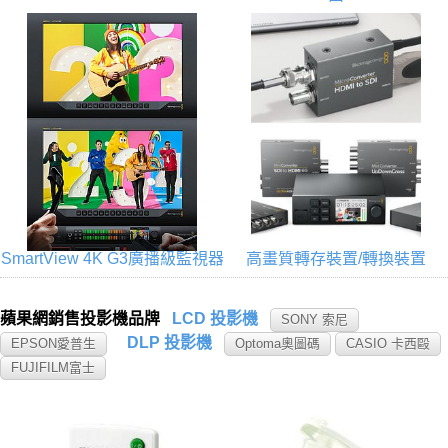
SmartView 4K G3廣播級監視器
高畫質轉存裝置/轉換裝置
蘋果網銷售投影機品牌
LCD 投影機
SONY 索尼
DLP 投影機
EPSON愛普生
Optoma奧圖碼
CASIO 卡西毆
FUJIFILM富士