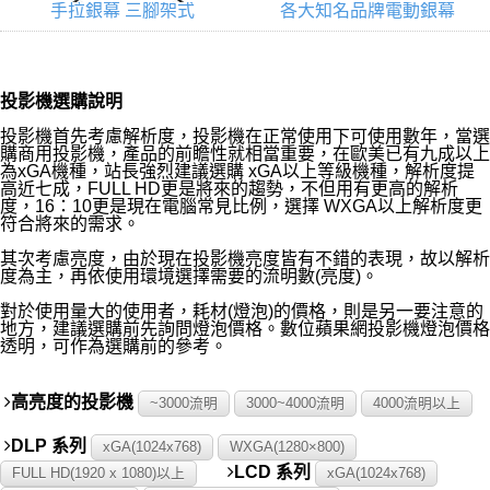
手拉銀幕 三腳架式
各大知名品牌電動銀幕
投影機選購說明
投影機首先考慮解析度，投影機在正常使用下可使用數年，當選
購商用投影機，產品的前瞻性就相當重要，在歐美已有九成以上
為xGA機種，站長強烈建議選購 xGA以上等級機種，解析度提
高近七成，FULL HD更是將來的趨勢，不但用有更高的解析
度，16：10更是現在電腦常見比例，選擇 WXGA以上解析度更
符合將來的需求。
其次考慮亮度，由於現在投影機亮度皆有不錯的表現，故以解析
度為主，再依使用環境選擇需要的流明數(亮度)。
對於使用量大的使用者，耗材(燈泡)的價格，則是另一要注意的
地方，建議選購前先詢問燈泡價格。數位蘋果網投影機燈泡價格
透明，可作為選購前的參考。
高亮度的投影機
~3000流明
3000~4000流明
4000流明以上
DLP 系列
xGA(1024x768)
WXGA(1280×800)
LCD 系列
FULL HD(1920 x 1080)以上
xGA(1024x768)