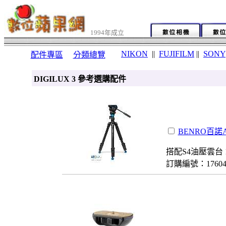
1994年成立
NIKON
||
FUJIFILM
||
SONY
配件專區
分類總覽
DIGILUX 3 參考選購配件
BENRO百諾A
搭配S4油壓雲台 
訂購編號：1760