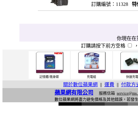
訂購編號：11328
特
你現在在第
訂購請按下前方空格
記憶體/隨身碟
充電組
快速充
關於數位蘋果網
||
運費
||
付款方
蘋果網有限公司
服務信箱
service@ms.
數位蘋果網將盡力避免價格及其他錯誤，若發
l
i
n