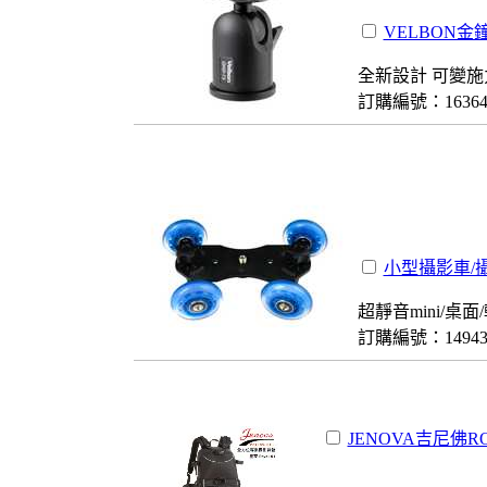
VELBON金鐘
全新設計 可變施
訂購編號：1636
小型攝影車/
超靜音mini/桌
訂購編號：1494
JENOVA吉尼佛R