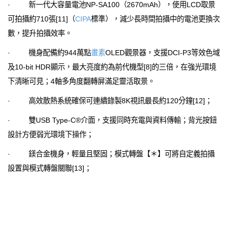
· 新一代大容量電池NP-SA100（2670mAh），使用LCD取景
可拍攝約710張[11]（
CIPA
標準），減少長時間拍攝中的電池更換次
數，提升拍攝效率。
· 機身配備約944萬點
畫素
OLED觀景器，支援DCI-P3等效色域
及10-bit HDR顯示，最大亮度約為前代機型[8]的三倍，在強光環境
下清晰可見；4軸多角度翻轉屏滿足靈活取景。
· 高效散熱系統確保可連續錄製8K視訊最長約120分鐘[12]；
· 雙USB Type-C®介面，支援同時充電與資料傳輸；背光按鈕
設計方便弱光環境下操作；
· 鎂合金機身，輕量且堅固；模式轉盤【＊】可將自定義拍攝
設置與模式轉盤關聯[13]；