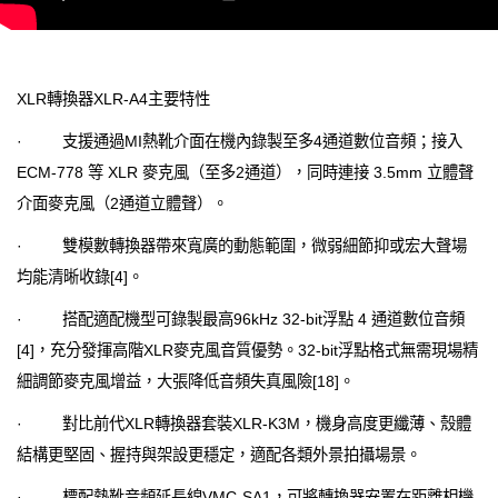
XLR轉換器XLR-A4主要特性
· 支援通過MI熱靴介面在機內錄製至多4通道數位音頻；接入
ECM-778 等 XLR 麥克風（至多2通道），同時連接 3.5mm 立體聲
介面麥克風（2通道立體聲）。
· 雙模數轉換器帶來寬廣的動態範圍，微弱細節抑或宏大聲場
均能清晰收錄[4]。
· 搭配適配機型可錄製最高96kHz 32-bit浮點 4 通道數位音頻
[4]，充分發揮高階XLR麥克風音質優勢。32-bit浮點格式無需現場精
細調節麥克風增益，大張降低音頻失真風險[18]。
· 對比前代XLR轉換器套裝XLR-K3M，機身高度更纖薄、殼體
結構更堅固、握持與架設更穩定，適配各類外景拍攝場景。
· 標配熱靴音頻延長線VMC-SA1，可將轉換器安置在距離相機