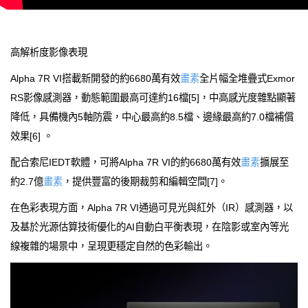
高解析度影像表現
Alpha 7R VI搭載新開發的約6680萬有效
畫素
全片幅全堆疊式Exmor
RS影像感測器，動態範圍最高可達約16檔[5]，中高感光度雜點顯著
降低，具備機內5軸防震，中心最高約8.5檔、邊緣最高約7.0檔補償
效果[6] 。
配合索尼IEDT軟體，可將Alpha 7R VI的約6680萬有效
畫素
擴展至
約2.7億
畫素
，提供豐富的後期裁剪和編輯空間[7]。
在色彩表現方面，Alpha 7R VI通過可見光與紅外（IR）感測器，以
及基於光源估算技術優化的AI自動白平衡表現，在陰影或室內等光
線複雜的場景中，呈現更穩定自然的色彩輸出。