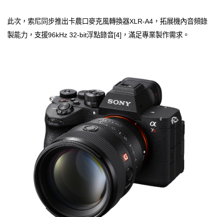
此次，索尼同步推出卡農口麥克風轉換器XLR‑A4，拓展機內音頻錄
製能力，支援96kHz 32-bit浮點錄音[4]，滿足專業製作需求。