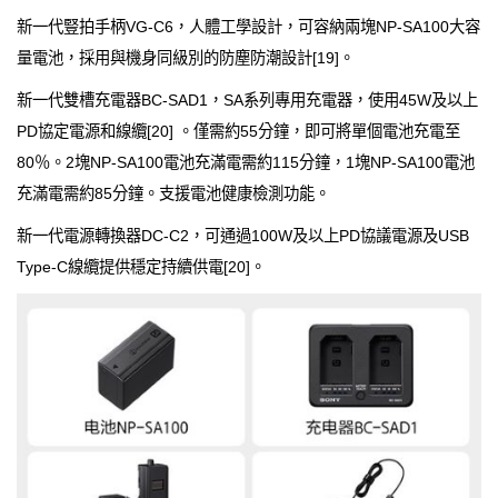
新一代豎拍手柄VG-C6，人體工學設計，可容納兩塊NP-SA100大容
量電池，採用與機身同級別的防塵防潮設計[19]。
新一代雙槽充電器BC-SAD1，SA系列專用充電器，使用45W及以上
PD協定電源和線纜[20] 。僅需約55分鐘，即可將單個電池充電至
80％。2塊NP-SA100電池充滿電需約115分鐘，1塊NP-SA100電池
充滿電需約85分鐘。支援電池健康檢測功能。
新一代電源轉換器DC-C2，可通過100W及以上PD協議電源及USB
Type-C線纜提供穩定持續供電[20]。