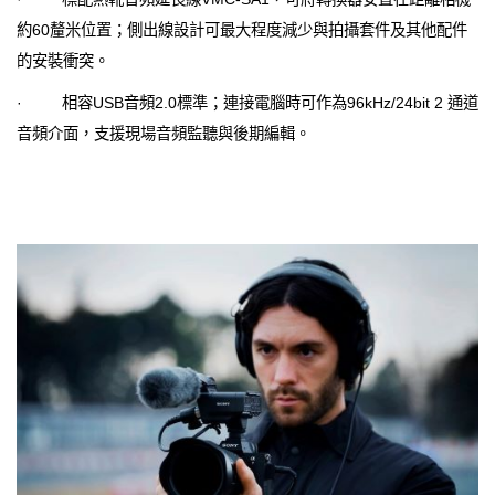
約60釐米位置；側出線設計可最大程度減少與拍攝套件及其他配件
的安裝衝突。
· 相容USB音頻2.0標準；連接電腦時可作為96kHz/24bit 2 通道
音頻介面，支援現場音頻監聽與後期編輯。