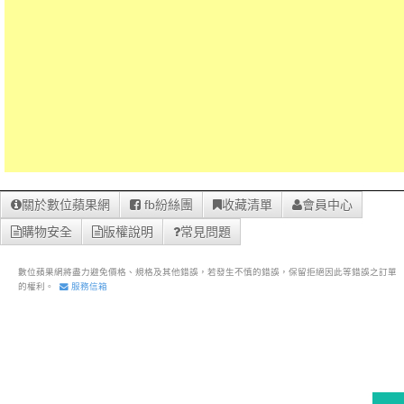
關於數位蘋果網
fb紛絲團
收藏清單
會員中心
購物安全
版權說明
常見問題
數位蘋果網將盡力避免價格、規格及其他錯誤，若發生不慎的錯誤，保留拒絕因此等錯誤之訂單
的權利。
服務信箱