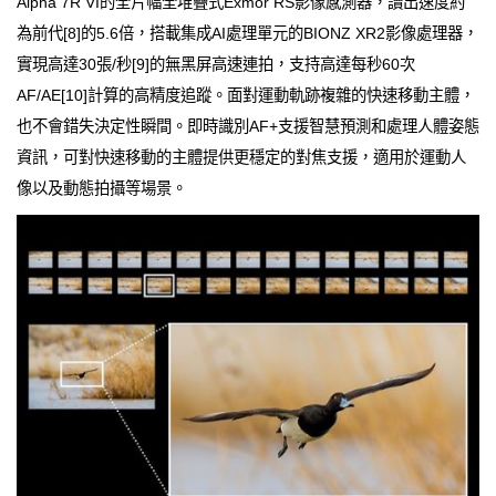
Alpha 7R VI的全片幅全堆疊式Exmor RS影像感測器，讀出速度約
為前代[8]的5.6倍，搭載集成AI處理單元的BIONZ XR2影像處理器，
實現高達30張/秒[9]的無黑屏高速連拍，支持高達每秒60次
AF/AE[10]計算的高精度追蹤。面對運動軌跡複雜的快速移動主體，
也不會錯失決定性瞬間。即時識別AF+支援智慧預測和處理人體姿態
資訊，可對快速移動的主體提供更穩定的對焦支援，適用於運動人
像以及動態拍攝等場景。