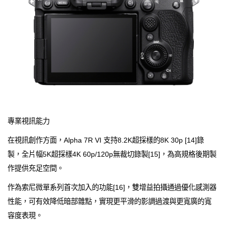
專業視訊能力
在視訊創作方面，Alpha 7R VI 支持8.2K超採樣的8K 30p [14]錄
製，全片幅5K超採樣4K 60p/120p無裁切錄製[15]，為高規格後期製
作提供充足空間。
作為索尼微單系列首次加入的功能[16]，雙增益拍攝通過優化感測器
性能，可有效降低暗部雜點，實現更平滑的影調過渡與更寬廣的寬
容度表現。