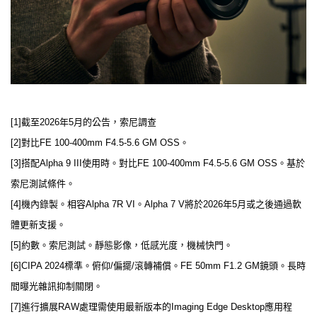
[1]截至2026年5月的公告，索尼調查
[2]對比FE 100-400mm F4.5-5.6 GM OSS。
[3]搭配Alpha 9 III使用時。對比FE 100-400mm F4.5-5.6 GM OSS。基於
索尼測試條件。
[4]機內錄製。相容Alpha 7R VI。Alpha 7 V將於2026年5月或之後通過軟
體更新支援。
[5]約數。索尼測試。靜態影像，低感光度，機械快門。
[6]CIPA 2024標準。俯仰/偏擺/滾轉補償。FE 50mm F1.2 GM鏡頭。長時
間曝光雜訊抑制關閉。
[7]進行擴展RAW處理需使用最新版本的Imaging Edge Desktop應用程