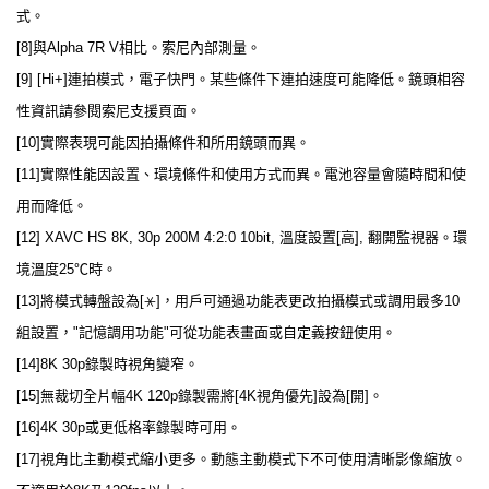
式。
[8]與Alpha 7R V相比。索尼內部測量。
[9] [Hi+]連拍模式，電子快門。某些條件下連拍速度可能降低。鏡頭相容
性資訊請參閱索尼支援頁面。
[10]實際表現可能因拍攝條件和所用鏡頭而異。
[11]實際性能因設置、環境條件和使用方式而異。電池容量會隨時間和使
用而降低。
[12] XAVC HS 8K, 30p 200M 4:2:0 10bit, 溫度設置[高], 翻開監視器。環
境溫度25℃時。
[13]將模式轉盤設為[⚹]，用戶可通過功能表更改拍攝模式或調用最多10
組設置，"記憶調用功能"可從功能表畫面或自定義按鈕使用。
[14]8K 30p錄製時視角變窄。
[15]無裁切全片幅4K 120p錄製需將[4K視角優先]設為[開]。
[16]4K 30p或更低格率錄製時可用。
[17]視角比主動模式縮小更多。動態主動模式下不可使用清晰影像縮放。