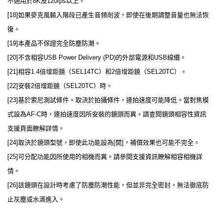
不適用於8K及120fps以上。
[18]如果麥克風輸入階段已產生音頻削波，即使在後期調整音量也無法恢
復。
[19]本產品不保證完全防塵防潮。
[20]不含相容USB Power Delivery (PD)的外部電源和USB線纜。
[21]相容1.4倍增距鏡（SEL14TC）和2倍增距鏡（SEL20TC）。
[22]安裝2倍增距鏡（SEL20TC）時。
[23]基於索尼測試條件。取決於拍攝條件，連拍速度可能降低。當對焦模
式設為AF-C時，連拍速度因所安裝的鏡頭而異。請查閱鏡頭相容性資訊
支援頁面瞭解詳情。
[24]取決於鏡頭型號，即使此功能設為[開]，補償效果也可能不完全。
[25]可分配功能因所使用的相機而異。請參閱支援資訊瞭解相容相機詳
情。
[26]該鏡頭在設計時考慮了防塵防潮性能，但並非完全密封，無法徹底防
止灰塵或水滴進入。