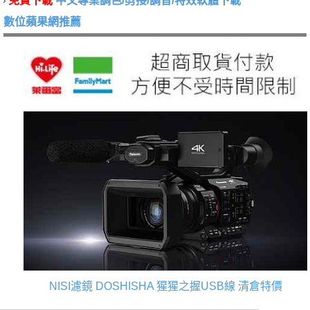
免費下載
中文專業調色/剪接/調音/特效軟體下載
數位蘋果網推薦
NISI濾鏡
DOSHISHA 猩猩之握USB線
清倉特價