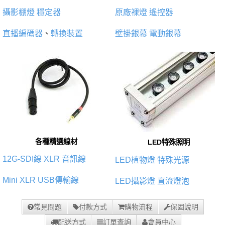
攝影棚燈
穩定器
原廠裸燈
遙控器
直播編碼器
、
轉換裝置
壁掛銀幕
電動銀幕
各種精選線材
LED特殊照明
12G-SDI線
XLR 音訊線
LED植物燈
特殊光源
Mini XLR
USB傳輸線
LED攝影燈
直流燈泡
常見問題
付款方式
購物流程
保固說明
配送方式
訂單查詢
會員中心