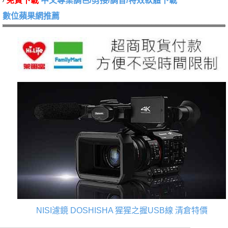
免費下載
中文專業調色/剪接/調音/特效軟體下載
數位蘋果網推薦
NISI濾鏡
DOSHISHA 猩猩之握USB線
清倉特價