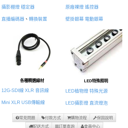
攝影棚燈
穩定器
原廠裸燈
遙控器
直播編碼器
、
轉換裝置
壁掛銀幕
電動銀幕
各種精選線材
LED特殊照明
12G-SDI線
XLR 音訊線
LED植物燈
特殊光源
Mini XLR
USB傳輸線
LED攝影燈
直流燈泡
常見問題
付款方式
購物流程
保固說明
配送方式
訂單查詢
會員中心