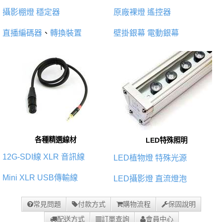
攝影棚燈
穩定器
原廠裸燈
遙控器
直播編碼器
、
轉換裝置
壁掛銀幕
電動銀幕
各種精選線材
LED特殊照明
12G-SDI線
XLR 音訊線
LED植物燈
特殊光源
Mini XLR
USB傳輸線
LED攝影燈
直流燈泡
常見問題
付款方式
購物流程
保固說明
配送方式
訂單查詢
會員中心