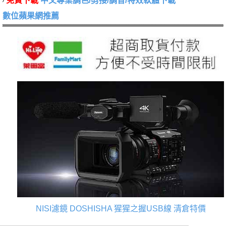
免費下載
中文專業調色/剪接/調音/特效軟體下載
數位蘋果網推薦
NISI濾鏡
DOSHISHA 猩猩之握USB線
清倉特價