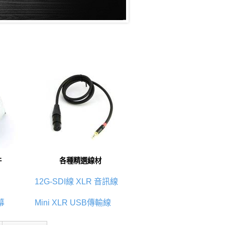
件
各種精選線材
12G-SDI線
XLR 音訊線
幕
Mini XLR
USB傳輸線