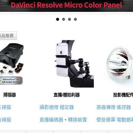
新品推薦
掃描器
直播/棚拍利器
投影機配
片掃描
攝影棚燈
穩定器
原廠裸燈
遙控器
台掃描
直播編碼器
、
轉換裝置
壁掛銀幕
電動銀