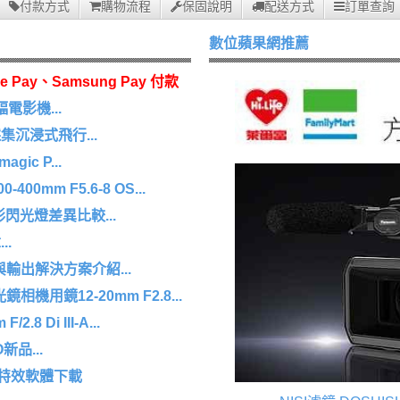
付款方式
購物流程
保固說明
配送方式
訂單查詢
數位蘋果網推薦
e Pay、Samsung Pay 付款
幅電影機...
沉浸式飛行...
agic P...
0mm F5.6-8 OS...
 環形閃光燈差異比較...
.
擷取與輸出解決方案介紹...
機用鏡12-20mm F2.8...
8 Di III-A...
O新品...
/特效軟體下載