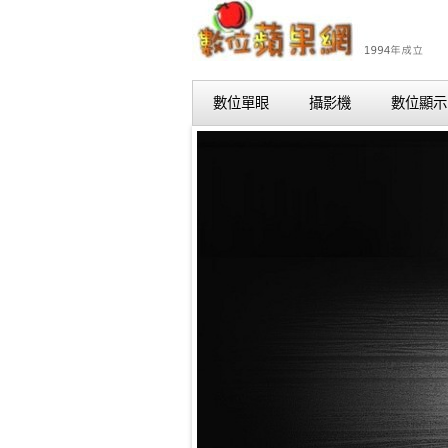
數位單眼
攝影機
數位顯示