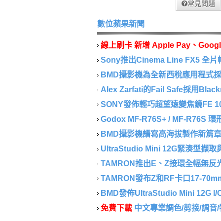
常見問題
數位蘋果新聞
線上刷卡 新增 Apple Pay、Googl
Sony推出Cinema Line FX5 全片
BMD攝影機為全新西稅應用程式採集
Alex Zarfati的Fail Safe採用Blackm
SONY發佈輕巧超望遠變焦鏡FE 100-40
Godox MF-R76S+ / MF-R76S
BMD攝影機譜寫高海拔製作新篇章..
UltraStudio Mini 12G緊湊型
TAMRON推出E、Z接環全幅無反光鏡相
TAMRON發布Z和RF卡口17-70mm F/2.
BMD發佈UltraStudio Mini 12G I/
免費下載
中文專業調色/剪接/調音