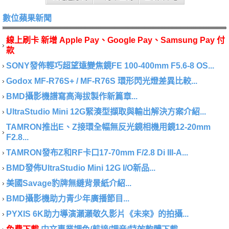
數位蘋果新聞
線上刷卡 新增 Apple Pay、Google Pay、Samsung Pay 付
款
SONY發佈輕巧超望遠變焦鏡FE 100-400mm F5.6-8 OS...
Godox MF-R76S+ / MF-R76S 環形閃光燈差異比較...
BMD攝影機譜寫高海拔製作新篇章...
UltraStudio Mini 12G緊湊型擷取與輸出解決方案介紹...
TAMRON推出E、Z接環全幅無反光鏡相機用鏡12-20mm
F2.8...
TAMRON發布Z和RF卡口17-70mm F/2.8 Di III-A...
BMD發佈UltraStudio Mini 12G I/O新品...
美國Savage豹牌無縫背景紙介紹...
BMD攝影機助力青少年廣播節目...
PYXIS 6K助力導演瀨瀨敬久影片《未來》的拍攝...