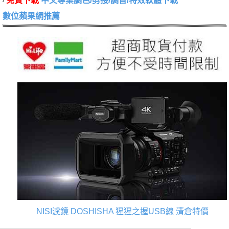
免費下載
中文專業調色/剪接/調音/特效軟體下載
數位蘋果網推薦
NISI濾鏡
DOSHISHA 猩猩之握USB線
清倉特價