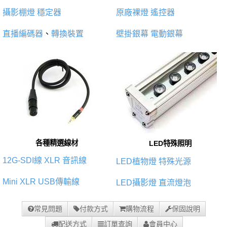
攝影棚燈
穩定器
原廠裸燈
遙控器
直播編碼器
、
轉換裝置
壁掛銀幕
電動銀幕
各種精選線材
LED特殊照明
12G-SDI線
XLR 音訊線
LED植物燈
特殊光源
Mini XLR
USB傳輸線
LED攝影燈
直流燈泡
常見問題
付款方式
購物流程
保固說明
配送方式
訂單查詢
會員中心