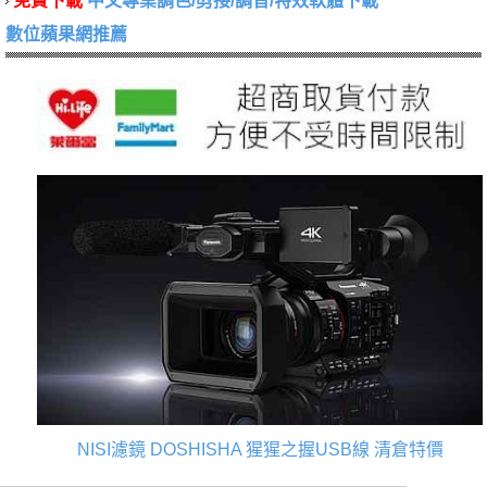
免費下載
中文專業調色/剪接/調音/特效軟體下載
數位蘋果網推薦
NISI濾鏡
DOSHISHA 猩猩之握USB線
清倉特價