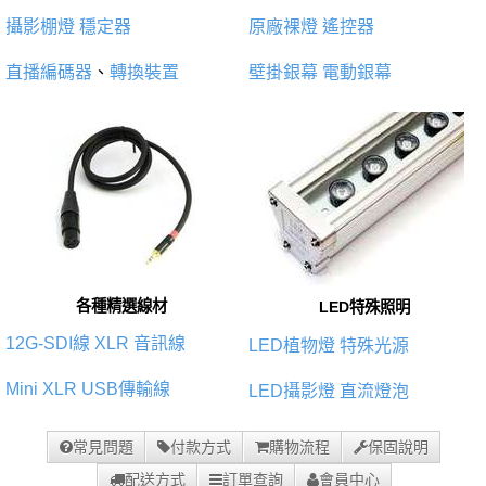
攝影棚燈
穩定器
原廠裸燈
遙控器
直播編碼器
、
轉換裝置
壁掛銀幕
電動銀幕
各種精選線材
LED特殊照明
12G-SDI線
XLR 音訊線
LED植物燈
特殊光源
Mini XLR
USB傳輸線
LED攝影燈
直流燈泡
常見問題
付款方式
購物流程
保固說明
配送方式
訂單查詢
會員中心