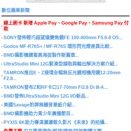
數位蘋果新聞
線上刷卡 新增 Apple Pay、Google Pay、Samsung Pay 付
款
SONY發佈輕巧超望遠變焦鏡FE 100-400mm F5.6-8 OS...
Godox MF-R76S+ / MF-R76S 環形閃光燈差異比較...
BMD攝影機譜寫高海拔製作新篇章...
UltraStudio Mini 12G緊湊型擷取與輸出解決方案介紹...
TAMRON推出E、Z接環全幅無反光鏡相機用鏡12-20mm
F2.8...
TAMRON發布Z和RF卡口17-70mm F/2.8 Di III-A...
BMD發佈UltraStudio Mini 12G I/O新品...
美國Savage豹牌無縫背景紙介紹...
BMD攝影機助力青少年廣播節目...
PYXIS 6K助力導演瀨瀨敬久影片《未來》的拍攝...