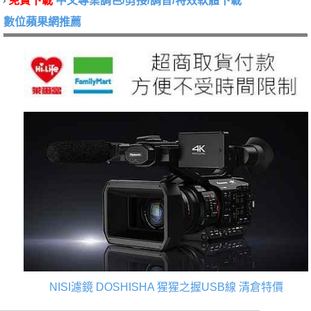
免費下載
中文專業調色/剪接/調音/特效軟體下載
數位蘋果網推薦
NISI濾鏡
DOSHISHA 猩猩之握USB線
清倉特價