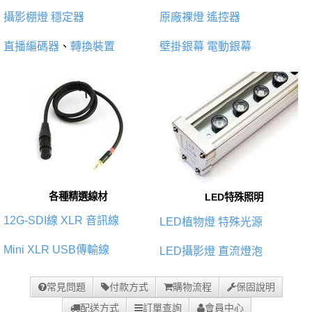
攝影棚燈
穩定器
原廠裸燈
遙控器
直播編碼器
、
轉換裝置
壁掛銀幕
電動銀幕
各種精選線材
LED特殊照明
12G-SDI線
XLR 音訊線
LED植物燈
特殊光源
Mini XLR
USB傳輸線
LED攝影燈
直流燈泡
常見問題
付款方式
購物流程
保固說明
配送方式
訂單查詢
會員中心