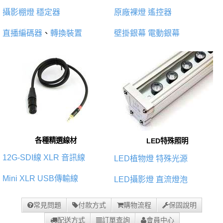
攝影棚燈
穩定器
原廠裸燈
遙控器
直播編碼器
、
轉換裝置
壁掛銀幕
電動銀幕
各種精選線材
LED特殊照明
12G-SDI線
XLR 音訊線
LED植物燈
特殊光源
Mini XLR
USB傳輸線
LED攝影燈
直流燈泡
常見問題
付款方式
購物流程
保固說明
配送方式
訂單查詢
會員中心