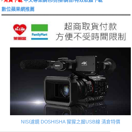
免費下載
中文專業調色/剪接/調音/特效軟體下載
數位蘋果網推薦
NISI濾鏡
DOSHISHA 猩猩之握USB線
清倉特價