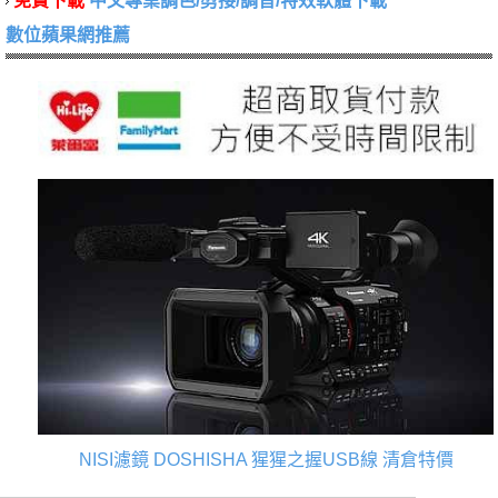
免費下載
中文專業調色/剪接/調音/特效軟體下載
數位蘋果網推薦
NISI濾鏡
DOSHISHA 猩猩之握USB線
清倉特價