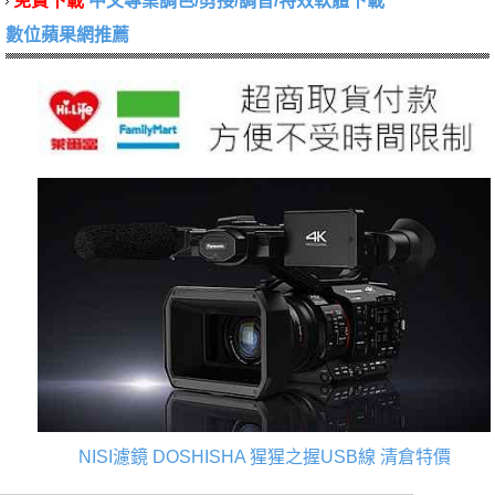
免費下載
中文專業調色/剪接/調音/特效軟體下載
數位蘋果網推薦
NISI濾鏡
DOSHISHA 猩猩之握USB線
清倉特價