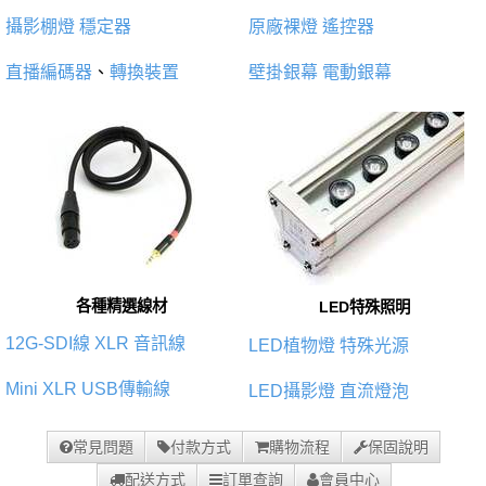
攝影棚燈
穩定器
原廠裸燈
遙控器
直播編碼器
、
轉換裝置
壁掛銀幕
電動銀幕
各種精選線材
LED特殊照明
12G-SDI線
XLR 音訊線
LED植物燈
特殊光源
Mini XLR
USB傳輸線
LED攝影燈
直流燈泡
常見問題
付款方式
購物流程
保固說明
配送方式
訂單查詢
會員中心