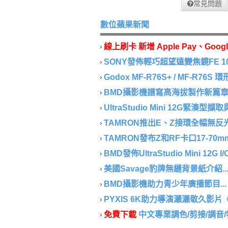
常見問題
數位蘋果新聞
線上刷卡 新增 Apple Pay、Googl
SONY發佈輕巧超望遠變焦鏡FE 100-40
Godox MF-R76S+ / MF-R76S
BMD攝影機譜寫高海拔製作新篇章..
UltraStudio Mini 12G緊湊型
TAMRON推出E、Z接環全幅無反光鏡相
TAMRON發布Z和RF卡口17-70mm F/2.
BMD發佈UltraStudio Mini 12G I/
美國Savage豹牌無縫背景紙介紹..
BMD攝影機助力青少年廣播節目...
PYXIS 6K助力導演瀨瀨敬久影片《
免費下載
中文專業調色/剪接/調音