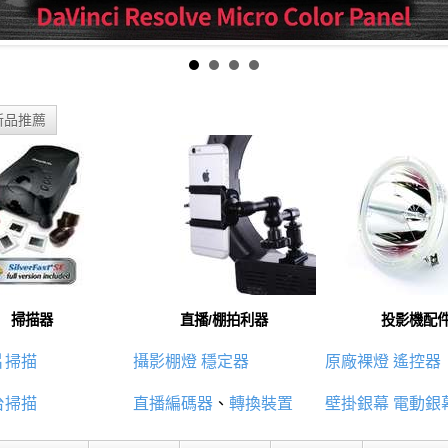
新品推薦
掃描器
直播/棚拍利器
投影機配
片掃描
攝影棚燈
穩定器
原廠裸燈
遙控器
台掃描
直播編碼器
、
轉換裝置
壁掛銀幕
電動銀