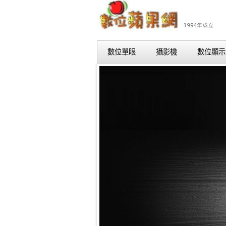
數位單眼
攝影機
數位顯示