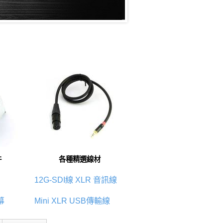
件
各種精選線材
12G-SDI線
XLR 音訊線
幕
Mini XLR
USB傳輸線