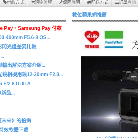
付款方式
購物流程
保固說明
配送方式
訂單查詢
數位蘋果網推薦
e Pay、Samsung Pay 付款
0mm F5.6-8 OS...
 環形閃光燈差異比較...
.
擷取與輸出解決方案介紹...
機用鏡12-20mm F2.8...
8 Di III-A...
O新品...
.
未來》的拍攝...
/特效軟體下載