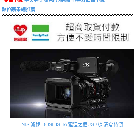
免費下載
中文專業調色/剪接/調音/特效軟體下載
數位蘋果網推薦
NISI濾鏡
DOSHISHA 猩猩之握USB線
清倉特價