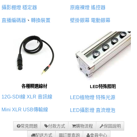
攝影棚燈
穩定器
原廠裸燈
遙控器
直播編碼器
、
轉換裝置
壁掛銀幕
電動銀幕
各種精選線材
LED特殊照明
12G-SDI線
XLR 音訊線
LED植物燈
特殊光源
Mini XLR
USB傳輸線
LED攝影燈
直流燈泡
常見問題
付款方式
購物流程
保固說明
配送方式
訂單查詢
會員中心