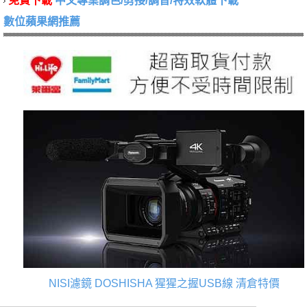
免費下載
中文專業調色/剪接/調音/特效軟體下載
數位蘋果網推薦
NISI濾鏡
DOSHISHA 猩猩之握USB線
清倉特價