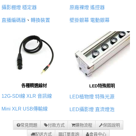
攝影棚燈
穩定器
原廠裸燈
遙控器
直播編碼器
、
轉換裝置
壁掛銀幕
電動銀幕
各種精選線材
LED特殊照明
12G-SDI線
XLR 音訊線
LED植物燈
特殊光源
Mini XLR
USB傳輸線
LED攝影燈
直流燈泡
常見問題
付款方式
購物流程
保固說明
配送方式
訂單查詢
會員中心