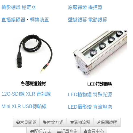
攝影棚燈
穩定器
原廠裸燈
遙控器
直播編碼器
、
轉換裝置
壁掛銀幕
電動銀幕
各種精選線材
LED特殊照明
12G-SDI線
XLR 音訊線
LED植物燈
特殊光源
Mini XLR
USB傳輸線
LED攝影燈
直流燈泡
常見問題
付款方式
購物流程
保固說明
配送方式
訂單查詢
會員中心