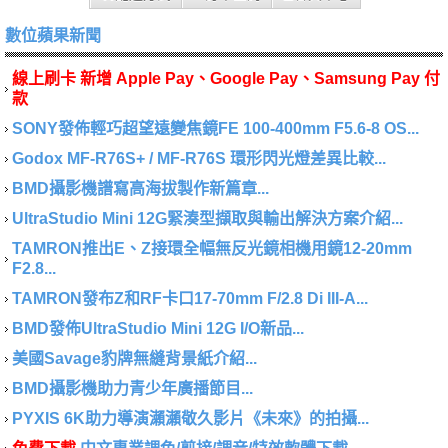
數位蘋果新聞
線上刷卡 新增 Apple Pay、Google Pay、Samsung Pay 付
款
SONY發佈輕巧超望遠變焦鏡FE 100-400mm F5.6-8 OS...
Godox MF-R76S+ / MF-R76S 環形閃光燈差異比較...
BMD攝影機譜寫高海拔製作新篇章...
UltraStudio Mini 12G緊湊型擷取與輸出解決方案介紹...
TAMRON推出E、Z接環全幅無反光鏡相機用鏡12-20mm
F2.8...
TAMRON發布Z和RF卡口17-70mm F/2.8 Di III-A...
BMD發佈UltraStudio Mini 12G I/O新品...
美國Savage豹牌無縫背景紙介紹...
BMD攝影機助力青少年廣播節目...
PYXIS 6K助力導演瀨瀨敬久影片《未來》的拍攝...