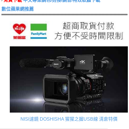
免費下載
中文專業調色/剪接/調音/特效軟體下載
數位蘋果網推薦
NISI濾鏡
DOSHISHA 猩猩之握USB線
清倉特價