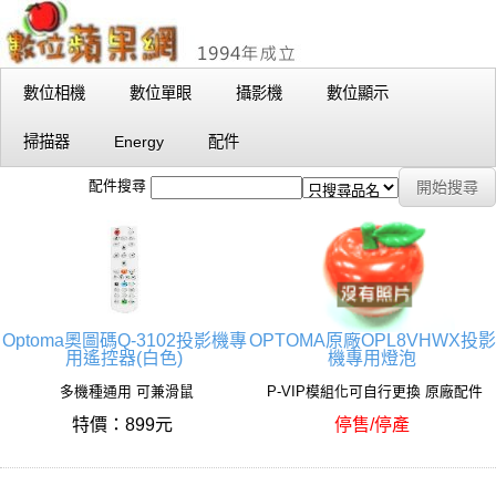
數位相機
數位單眼
攝影機
數位顯示
掃描器
Energy
配件
配件搜尋
Optoma奧圖碼Q-3102投影機專
OPTOMA原廠OPL8VHWX投影
用遙控器(白色)
機專用燈泡
多機種通用 可兼滑鼠
P-VIP模組化可自行更換 原廠配件
特價：899元
停售/停產