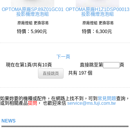
OPTOMA原廠SP.89Z01GC01
OPTOMA原廠H1Z1DSP00013
投影機燈泡泡組
投影機燈泡泡組
原廠燈組 更換容易
原廠燈組 更換容易
特價：5,990元
特價：6,300元
下一頁
現在在第1頁/共有10頁
搜尋名稱：
直接跳至第
頁
共有 197 個
如果妳要的機種或配件，在網路上找不到，可到
常見問題
查詢，
或到相關產品
提問
， 也歡迎來信
service@ms.fuji.com.tw
NEWS