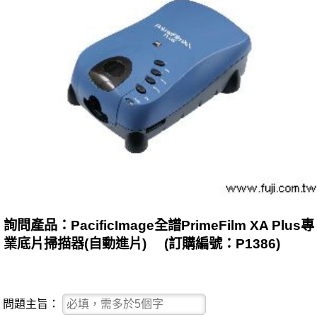
詢問產品：PacificImage全譜PrimeFilm XA Plus專
業底片掃描器(自動進片) (訂購編號：P1386)
問題主旨：