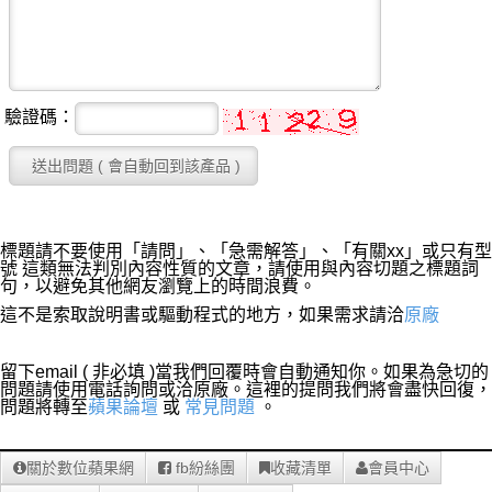
驗證碼：
標題請不要使用「請問」、「急需解答」、「有關xx」或只有型
號 這類無法判別內容性質的文章，請使用與內容切題之標題詞
句，以避免其他網友瀏覽上的時間浪費。
這不是索取說明書或驅動程式的地方，如果需求請洽
原廠
留下email ( 非必填 )當我們回覆時會自動通知你。如果為急切的
問題請使用電話詢問或洽原廠。這裡的提問我們將會盡快回復，
問題將轉至
蘋果論壇
或
常見問題
。
關於數位蘋果網
fb紛絲團
收藏清單
會員中心