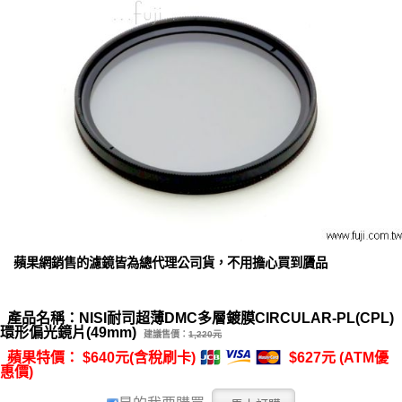
蘋果網銷售的濾鏡皆為總代理公司貨，不用擔心買到贗品
產品名稱：NISI耐司超薄DMC多層鍍膜CIRCULAR-PL(CPL)
環形偏光鏡片(49mm)
建議售價：
1,220元
蘋果特價： $640元(含稅刷卡)
$627元 (ATM優
惠價)