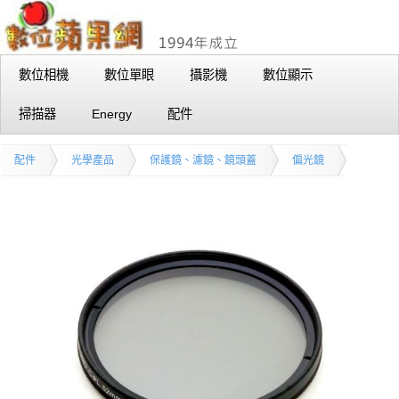
數位相機
數位單眼
攝影機
數位顯示
掃描器
Energy
配件
配件
光學產品
保護鏡、濾鏡、鏡頭蓋
偏光鏡