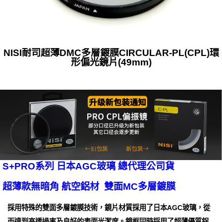
NISI耐司超薄DMC多層鍍膜CIRCULAR-PL(CPL)環
形偏光鏡片(49mm)
S+PRO系列 日本AGC玻璃 總代理公司貨
超薄款無暗角 航空鋁材 雙面MC多層鍍膜
採用特殊的雙面多層鍍膜技術，鏡片材質採用了日本AGC玻璃，從
而達到高透過率及良好的表面光潔度。鏡框同時採用了超薄優質鋁