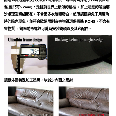
框(僅只有5.2mm)，是目前世界上最薄的鏡框 ，加上超細的啞面磨
沙處理及精細壓花，不會因多次旋轉發白，超薄鏡框避免了用廣角
時的暗角現象，並符合歐盟限制有害物質環保標準-ROHS，不含有
害物質 ，鏡框前帶螺紋可隨時安裝鏡頭蓋及其它配件。
鏡緣外圍特殊加工塗黑，以減少內面之反射