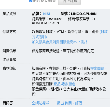
是的我要購買
產品資訊
品牌：
NISI
型號：LINGO-CPL49N
訂購編號：#A10091 條碼/廠家型號 ：F
#LINGO-CPL49N
付款方式
超商取貨付款、 ATM、貨到付款、線上刷卡
(付款
方式說明)
加入蘋果會員消費回饋最高3% S點！
銷售情形
供應廠商直接配送，庫存情形依廠商而定
注意事項
購物須知
版面有限，在網路上找不到的，可直接
提出問題
，
如果妳不確定是否適用妳的機器，可將使用機型於
訂購時備註中註明，由本公司代為確認。
如何指定訂購
產品規格(顏色)
限量供應10(組/個)，售完為止(大量訂購請洽本公
司)
問與答
全網站搜尋
提出 詢問、評價