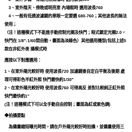
3、室外陰天、傍晚或明亮室 內場館時 選用波長760
4、一般有低通波濾鏡的單眼一定要選 680-760；其他波長的無法
使用；
（注！這種模式下不能進手動控制光圈及快門；程式鎖定光圈2.0，
快門在 1/8"-1/60間自動，畫面為淡綠色）其他適用機型(包括上述5
款在非紅外夜 攝模式時
應按以下對應選用：
1、在室外陽光較好時 使用波長720 加濾鏡後自定白平衡及後期 處
理可得彩色半紅外照 快門最快約1/30"
2、在室外陽光較好時 使用波長760 可得高反 差對比較純正紅外照
快門最快約1"
(注！這種模式下可以全手動自由控制；畫面為紅或紫色調)
◆拍攝要點
為儘量縮短曝光時間，請在戶外陽光較好時拍攝，並儘量使用三