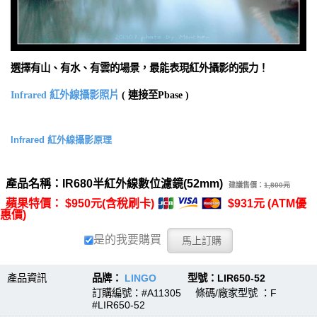
選擇有山、有水、有雲的場景，最能表現紅外攝影的張力！
Infrared 紅外線攝影照片
( 連接至Pbase )
Infrared 紅外線攝影原理
產品名稱：IR680半紅外線數位濾鏡(52mm)
建議售價：
1,800元
蘋果特價： $950元(含稅刷卡)
$931元 (ATM優
惠價)
是的我要購買
產品資訊
品牌：
LINGO
型號：LIR650-52
訂購編號：#A11305 條碼/廠家型號 ：F
#LIR650-52