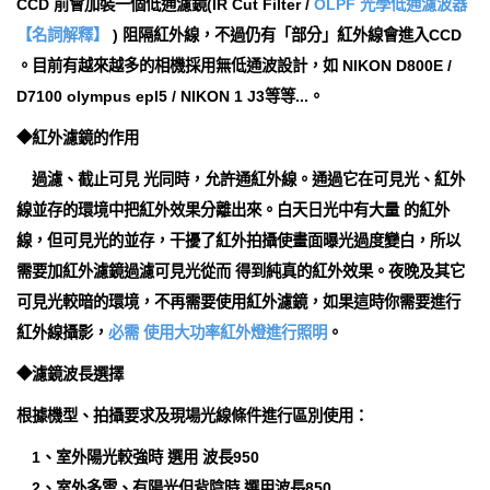
CCD 前會加裝一個低通濾鏡(IR Cut Filter /
OLPF 光學低通濾波器
【名詞解釋】
) 阻隔紅外線，不過仍有「部分」紅外線會進入CCD
。目前有越來越多的相機採用無低通波設計，如 NIKON D800E /
D7100 olympus epl5 / NIKON 1 J3等等...。
◆紅外濾鏡的作用
過濾、截止可見 光同時，允許通紅外線。通過它在可見光、紅外
線並存的環境中把紅外效果分離出來。白天日光中有大量 的紅外
線，但可見光的並存，干擾了紅外拍攝使畫面曝光過度變白，所以
需要加紅外濾鏡過濾可見光從而 得到純真的紅外效果。夜晚及其它
可見光較暗的環境，不再需要使用紅外濾鏡，如果這時你需要進行
紅外線攝影，
必需 使用大功率紅外燈進行照明
。
◆濾鏡波長選擇
根據機型、拍攝要求及現場光線條件進行區別使用：
1、室外陽光較強時 選用 波長950
2、室外多雲、有陽光但背陰時 選用波長850