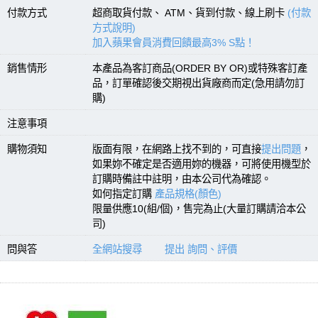
付款方式
超商取貨付款、 ATM、貨到付款、線上刷卡
(付款
方式說明)
加入蘋果會員消費回饋最高3% S點！
銷售情形
本產品為客訂商品(ORDER BY OR)或特殊客訂產
品，訂單確認後交期視出貨廠商而定(急用請勿訂
購)
注意事項
購物須知
版面有限，在網路上找不到的，可直接
提出問題
，
如果妳不確定是否適用妳的機器，可將使用機型於
訂購時備註中註明，由本公司代為確認。
如何指定訂購
產品規格(顏色)
限量供應10(組/個)，售完為止(大量訂購請洽本公
司)
問與答
全網站搜尋
提出 詢問、評價