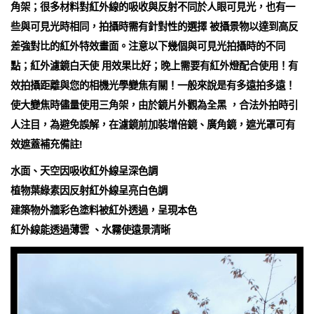
角架；很多材料對紅外線的吸收與反射不同於人眼可見光，也有一
些與可見光時相同，拍攝時需有針對性的選擇 被攝景物以達到高反
差強對比的紅外特效畫面。注意以下幾個與可見光拍攝時的不同
點；紅外濾鏡白天使 用效果比好；晚上需要有紅外燈配合使用！有
效拍攝距離與您的相機光學變焦有關！一般來說是有多遠拍多遠！
使大變焦時儘量使用三角架，由於鏡片外觀為全黑 ，合法外拍時引
人注目，為避免誤解，在濾鏡前加裝增倍鏡、廣角鏡，遮光罩可有
效遮蓋補充備註!
水面、天空因吸收紅外線呈深色調
植物葉綠素因反射紅外線呈亮白色調
建築物外牆彩色塗料被紅外透過，呈現本色
紅外線能透過薄雲 、水霧使遠景清晰