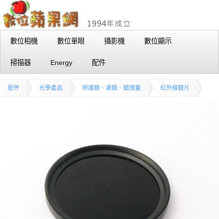
數位相機
數位單眼
攝影機
數位顯示
掃描器
Energy
配件
配件
光學產品
保護鏡、濾鏡、鏡頭蓋
紅外線鏡片