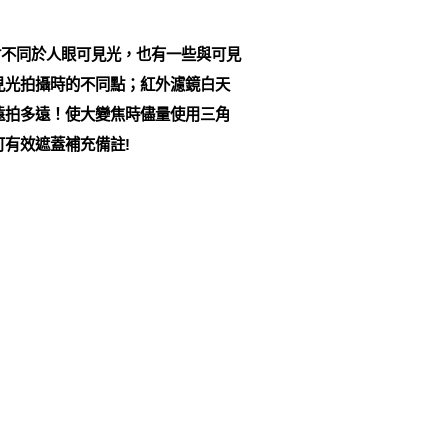
不同於人眼可見光，也有一些與可見
見光拍攝時的不同點；紅外濾鏡白天
遠拍多遠！使大變焦時儘量使用三角
有效遮蓋補充備註!