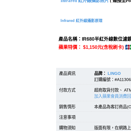
Infrared 紅外線攝影照片
( 連接至Pba
Infrared 紅外線攝影原理
產品名稱：IR680半紅外線數位濾鏡(
蘋果特價： $1,150元(含稅刷卡)
產品資訊
品牌：
LINGO
型號
訂購編號：#A11306
付款方式
超商取貨付款、 A
加入蘋果會員消費回
銷售情形
本產品為客訂商品(O
注意事項
購物須知
版面有限，在網路上