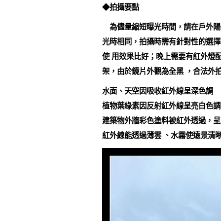
◆拍攝要點
為儘量縮短曝光時間，請在戶外陽
光時相同，拍攝時需有針對性的選擇
使 用效果比好；晚上需要有紅外燈
架，由於鏡片外觀為全黑 ，合法外
水面、天空因吸收紅外線呈深色調
植物葉綠素因反射紅外線呈亮白色調
建築物外牆彩色塗料被紅外透過，呈
紅外線能透過薄雲 、水霧使遠景清