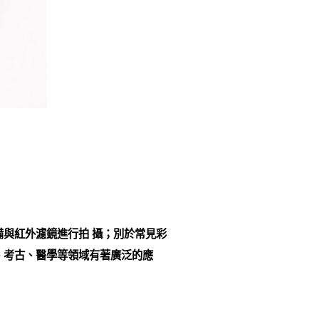
與紅外濾鏡進行拍 攝；別於常見彩
、考古、醫學等領域有著廣泛的應