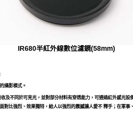
IR680半紅外線數位濾鏡(58mm)
快
的攝影模式。
收及不同於可見光，並對部分材料有穿透能力，可通過紅外感光設備
面對比強烈、效果獨特，給人以強烈的震撼讓人愛不 釋手；在軍事