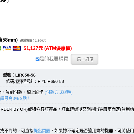
se )
58mm)
建議售價：
1,800元
$1,127元 (ATM優惠價)
是的我要購買
：LIR650-58
 條碼/廠家型號 ：F #LIR650-58
TM、貨到付款、線上刷卡
(付款方式說明)
饋最高3% S點！
RDER BY OR)或特殊客訂產品，訂單確認後交期視出貨廠商而定(急用請
找不到的，可直接
提出問題
，如果妳不確定是否適用妳的機器，可將使用