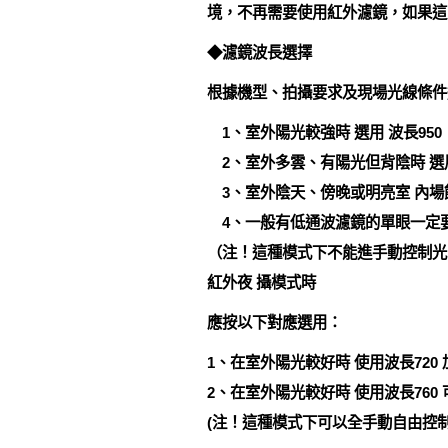
境，不再需要使用紅外濾鏡，如果這
◆濾鏡波長選擇
根據機型、拍攝要求及現場光線條件
1、室外陽光較強時 選用 波長950
2、室外多雲、有陽光但背陰時 選用
3、室外陰天、傍晚或明亮室 內場館
4、一般有低通波濾鏡的單眼一定要選
（注！這種模式下不能進手動控制光圈及
紅外夜 攝模式時
應按以下對應選用：
1、在室外陽光較好時 使用波長720
2、在室外陽光較好時 使用波長760
(注！這種模式下可以全手動自由控