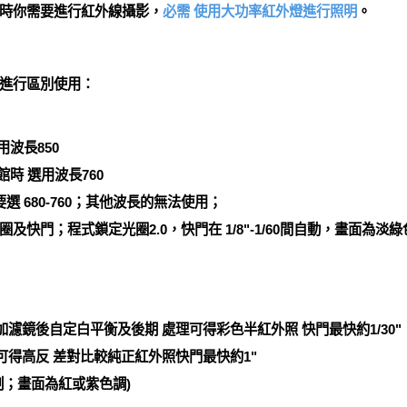
時你需要進行紅外線攝影，
必需 使用大功率紅外燈進行照明
。
進行區別使用：
波長850
時 選用波長760
 680-760；其他波長的無法使用；
快門；程式鎖定光圈2.0，快門在 1/8"-1/60間自動，畫面為淡
 加濾鏡後自定白平衡及後期 處理可得彩色半紅外照 快門最快約1/30"
 可得高反 差對比較純正紅外照快門最快約1"
制；畫面為紅或紫色調)