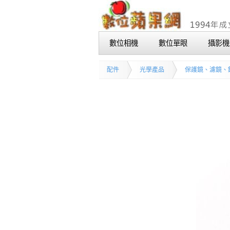
數位相機
數位單眼
攝影機
配件
光學產品
保護鏡、濾鏡、