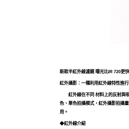
新款半紅外線濾鏡 曝光比IR 720更
紅外攝影：一種利用紅外線特性進行
紅外線在不同 材料上的反射與吸
色、單色拍攝模式，紅外攝影拍攝畫
用。
◆紅外線介紹