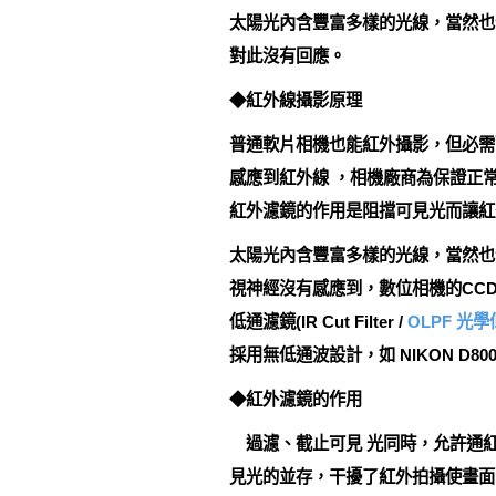
太陽光內含豐富多樣的光線，當然也
對此沒有回應。
◆紅外線攝影原理
普通軟片相機也能紅外攝影，但必需
感應到紅外線 ，相機廠商為保證正常
紅外濾鏡的作用是阻擋可見光而讓紅
太陽光內含豐富多樣的光線，當然也
視神經沒有感應到，數位相機的CC
低通濾鏡(IR Cut Filter /
OLPF 光
採用無低通波設計，如 NIKON D800E / D
◆紅外濾鏡的作用
過濾、截止可見 光同時，允許通紅
見光的並存，干擾了紅外拍攝使畫面