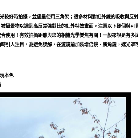
光較好時拍攝，並儘量使用三角架；很多材料對紅外線的吸收與反射
 被攝景物以達到高反差強對比的紅外特效畫面。注意以下幾個與可
配合使用！有效拍攝距離與您的相機光學變焦有關！一般來說是有多
拍時引人注目，為避免誤解，在濾鏡前加裝增倍鏡、廣角鏡，遮光罩可
現本色
晰