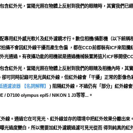
包含紅外光，當陽光照在物體上反射到我們的眼睛時，其實我們已經
配專用紅外感光軟片及紅外濾鏡才行。數位相機/攝影機（以下統稱相機
拍攝不會因紅外線干擾而產生色偏 ，都在CCD前都裝有ICF來阻攔
外光通過。有夜攝功能的相機就是通過機械裝置將這片ICF移開使CC
包含紅外光，當陽光照在物體上反射到我們的眼睛及相機內時，其
D 卻可同時記錄可見光與紅外線，但紅外線會「干擾」正常的影像色彩
學低通濾波器
【名詞解釋】
) 阻隔紅外線，不過仍有「部分」紅外線會
7100 olympus epl5 / NIKON 1 J3等等...。
外線。通過它在可見光、紅外線並存的環境中把紅外效果分離出來。
曝光過度變白，所以需要加紅外濾鏡過濾可見光從而 得到純真的紅