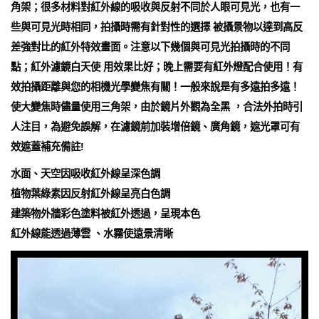
角架；很多材料對紅外線的吸收與反射不同於人眼可見光，也有一
些與可見光時相同，拍攝時需有針對性的選擇 被攝景物以達到高反
差強對比的紅外特效畫面。注意以下幾個與可見光拍攝時的不同
點；紅外濾鏡白天使 用效果比好；晚上需要有紅外燈配合使用！有
效拍攝距離與您的相機光學變焦有關！一般來說是有多遠拍多遠！
使大變焦時儘量使用三角架，由於鏡片外觀為全黑 ，合法外拍時引
人注目，為避免誤解，在濾鏡前加裝增倍鏡、廣角鏡，遮光罩可有
效遮蓋補充備註!
水面、天空因吸收紅外線呈深色調
植物葉綠素因反射紅外線呈亮白色調
建築物外牆彩色塗料被紅外透過，呈現本色
紅外線能透過薄雲 、水霧使遠景清晰