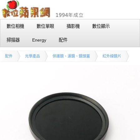
數位相機
數位單眼
攝影機
數位顯示
掃描器
Energy
配件
配件
光學產品
保護鏡、濾鏡、鏡頭蓋
紅外線鏡片