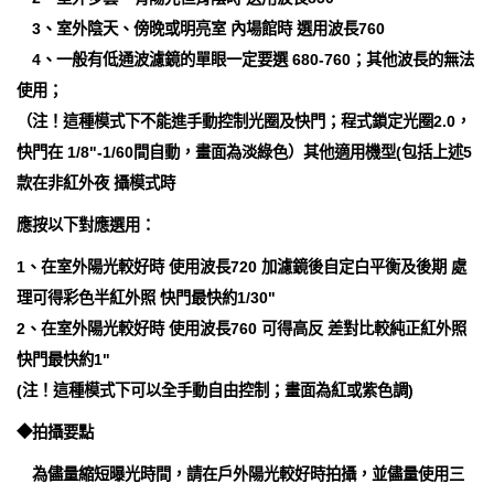
3、室外陰天、傍晚或明亮室 內場館時 選用波長760
4、一般有低通波濾鏡的單眼一定要選 680-760；其他波長的無法
使用；
（注！這種模式下不能進手動控制光圈及快門；程式鎖定光圈2.0，
快門在 1/8"-1/60間自動，畫面為淡綠色）其他適用機型(包括上述5
款在非紅外夜 攝模式時
應按以下對應選用：
1、在室外陽光較好時 使用波長720 加濾鏡後自定白平衡及後期 處
理可得彩色半紅外照 快門最快約1/30"
2、在室外陽光較好時 使用波長760 可得高反 差對比較純正紅外照
快門最快約1"
(注！這種模式下可以全手動自由控制；畫面為紅或紫色調)
◆拍攝要點
為儘量縮短曝光時間，請在戶外陽光較好時拍攝，並儘量使用三