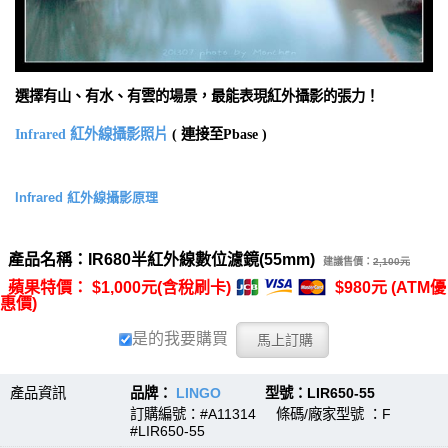
選擇有山、有水、有雲的場景，最能表現紅外攝影的張力！
Infrared 紅外線攝影照片
( 連接至Pbase )
Infrared 紅外線攝影原理
產品名稱：IR680半紅外線數位濾鏡(55mm)
建議售價：
2,100元
蘋果特價： $1,000元(含稅刷卡)
$980元 (ATM優
惠價)
是的我要購買
產品資訊
品牌：
LINGO
型號：LIR650-55
訂購編號：#A11314 條碼/廠家型號 ：F
#LIR650-55