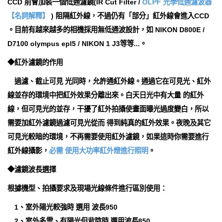
CCD 前會加裝一個低通濾鏡(IR Cut Filter /
OLPF 光學低通濾波器
【名詞解釋】
) 阻隔紅外線，不過仍有「部分」紅外線會進入CCD
。目前有越來越多的相機採用無低通波設計，如 NIKON D800E /
D7100 olympus epl5 / NIKON 1 J3等等...。
◆紅外濾鏡的作用
過濾、截止可見 光同時，允許通紅外線。通過它在可見光、紅外
線並存的環境中把紅外效果分離出來。白天日光中有大量 的紅外
線，但可見光的並存，干擾了紅外拍攝使畫面曝光過度變白，所以
需要加紅外濾鏡過濾可見光從而 得到純真的紅外效果。夜晚及其它
可見光較暗的環境，不再需要使用紅外濾鏡，如果這時你需要進行
紅外線攝影，
必需 使用大功率紅外燈進行照明
。
◆濾鏡波長選擇
根據機型、拍攝要求及現場光線條件進行區別使用：
1、室外陽光較強時 選用 波長950
2、室外多雲、有陽光但背陰時 選用波長850