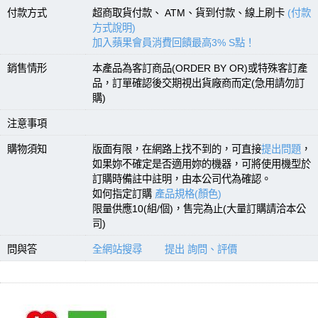
付款方式
超商取貨付款、 ATM、貨到付款、線上刷卡
(付款
方式說明)
加入蘋果會員消費回饋最高3% S點！
銷售情形
本產品為客訂商品(ORDER BY OR)或特殊客訂產
品，訂單確認後交期視出貨廠商而定(急用請勿訂
購)
注意事項
購物須知
版面有限，在網路上找不到的，可直接
提出問題
，
如果妳不確定是否適用妳的機器，可將使用機型於
訂購時備註中註明，由本公司代為確認。
如何指定訂購
產品規格(顏色)
限量供應10(組/個)，售完為止(大量訂購請洽本公
司)
問與答
全網站搜尋
提出 詢問、評價