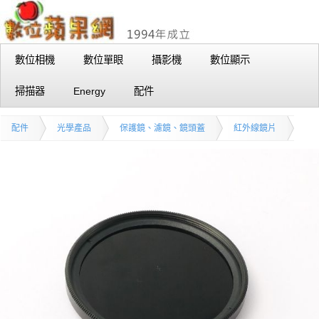
數位相機
數位單眼
攝影機
數位顯示
掃描器
Energy
配件
配件
光學產品
保護鏡、濾鏡、鏡頭蓋
紅外線鏡片