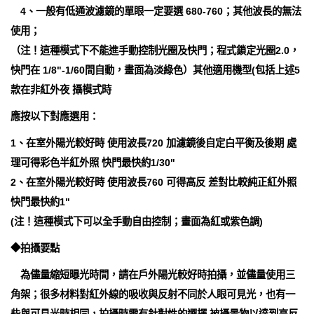
4、一般有低通波濾鏡的單眼一定要選 680-760；其他波長的無法
使用；
（注！這種模式下不能進手動控制光圈及快門；程式鎖定光圈2.0，
快門在 1/8"-1/60間自動，畫面為淡綠色）其他適用機型(包括上述5
款在非紅外夜 攝模式時
應按以下對應選用：
1、在室外陽光較好時 使用波長720 加濾鏡後自定白平衡及後期 處
理可得彩色半紅外照 快門最快約1/30"
2、在室外陽光較好時 使用波長760 可得高反 差對比較純正紅外照
快門最快約1"
(注！這種模式下可以全手動自由控制；畫面為紅或紫色調)
◆拍攝要點
為儘量縮短曝光時間，請在戶外陽光較好時拍攝，並儘量使用三
角架；很多材料對紅外線的吸收與反射不同於人眼可見光，也有一