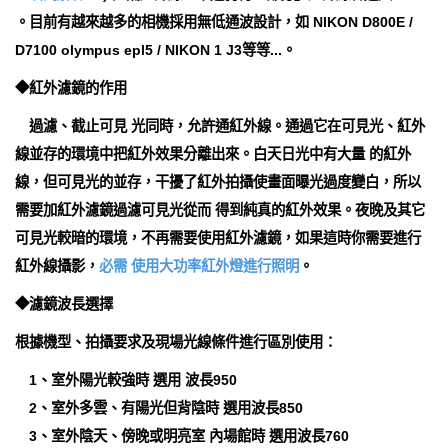
。目前有越來越多的相機採用無低通波設計，如 NIKON D800E /
D7100 olympus epl5 / NIKON 1 J3等等...。
◆紅外濾鏡的作用
過濾、截止可見 光同時，允許通紅外線。通過它在可見光、紅外
線並存的環境中把紅外效果分離出來。白天日光中有大量 的紅外
線，但可見光的並存，干擾了紅外拍攝使畫面曝光過度變白，所以
需要加紅外濾鏡過濾可見光從而 得到純真的紅外效果。夜晚及其它
可見光較暗的環境，不再需要使用紅外濾鏡，如果這時你需要進行
紅外線攝影，
必需 使用大功率紅外燈進行照明
。
◆濾鏡波長選擇
根據機型、拍攝要求及現場光線條件進行區別使用：
1、室外陽光較強時 選用 波長950
2、室外多雲、有陽光但背陰時 選用波長850
3、室外陰天、傍晚或明亮室 內場館時 選用波長760