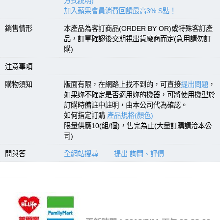
方式說明)
加入蘋果會員消費回饋最高3% S點！
銷售情形
本產品為客訂商品(ORDER BY OR)或特殊客訂產
品，訂單確認後交期視出貨廠商而定(急用請勿訂
購)
注意事項
購物須知
版面有限，在網路上找不到的，可直接
提出問題
，
如果妳不確定是否適用妳的機器，可將使用機型於
訂購時備註中註明，由本公司代為確認。
如何指定訂購
產品規格(顏色)
限量供應10(組/個)，售完為止(大量訂購請洽本公
司)
問與答
全網站搜尋
提出 詢問、評價