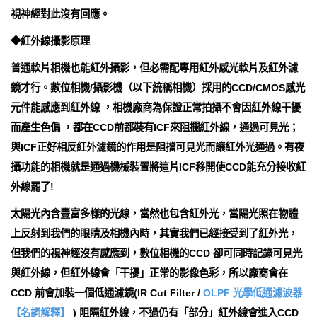
視神經對此沒有回應。
◆紅外線攝影原理
普通軟片相機也能紅外攝影，但必需配專用紅外感光軟片及紅外濾
鏡才行。數位相機/攝影機（以下統稱相機）採用的CCD/CMOS感光
元件能感應到紅外線 ，相機廠商為保證正常拍攝不會因紅外線干擾
而產生色偏 ，都在CCD前都裝有ICF來阻攔紅外線，通過可見光；
與ICF正好相反紅外濾鏡的作用是阻擋可見光而讓紅外光通過。有夜
攝功能的相機就是通過機械裝置將這片ICF移開使CCD能充分接收紅
外線罷了!
太陽光內含豐富多樣的光線，當然也包含紅外光，當陽光照在物體
上反射到我們的眼睛及相機內時，其實我們已經接受到了紅外光，
但我們的視神經沒有感應到，數位相機的CCD 卻可同時記錄可見光
與紅外線，但紅外線會「干擾」正常的影像色彩，所以廠商會在
CCD 前會加裝一個低通濾鏡(IR Cut Filter /
OLPF 光學低通濾波器
【名詞解釋】
) 阻隔紅外線，不過仍有「部分」紅外線會進入CCD