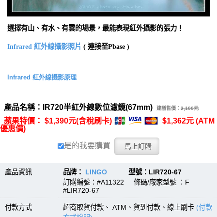
選擇有山、有水、有雲的場景，最能表現紅外攝影的張力！
Infrared 紅外線攝影照片
( 連接至Pbase )
Infrared 紅外線攝影原理
產品名稱：IR720半紅外線數位濾鏡(67mm)
建議售價：
2,100元
蘋果特價： $1,390元(含稅刷卡)
$1,362元 (ATM
優惠價)
是的我要購買
產品資訊
品牌：
LINGO
型號：LIR720-67
訂購編號：#A11322 條碼/廠家型號 ：F
#LIR720-67
付款方式
超商取貨付款、 ATM、貨到付款、線上刷卡
(付款