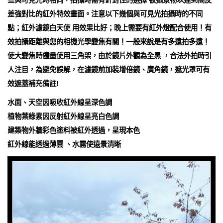
些與可見光時相同，拍攝時需有針對性的選擇 被攝景物以達到高反
差強對比的紅外特效畫面。注意以下幾個與可見光拍攝時的不同
點；紅外濾鏡白天使 用效果比好；晚上需要有紅外燈配合使用！有
效拍攝距離與您的相機光學變焦有關！一般來說是有多遠拍多遠！
使大變焦時儘量使用三角架，由於鏡片外觀為全黑 ，合法外拍時引
人注目，為避免誤解，在濾鏡前加裝增倍鏡、廣角鏡，遮光罩可有
效遮蓋補充備註!
水面、天空因吸收紅外線呈深色調
植物葉綠素因反射紅外線呈亮白色調
建築物外牆彩色塗料被紅外透過，呈現本色
紅外線能透過薄雲 、水霧使遠景清晰