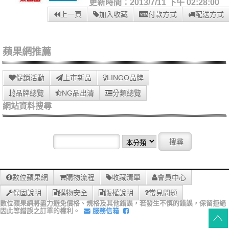
更新時間：2013/7/11 下午 02:28:00
上一頁
加入收藏
付款方式
配送方式
蘋果網推薦
促銷活動
上市新品
LINGO品牌
品牌總覽
NG品出清
分類總覽
網站資料搜尋
數位蘋果網
購物流程
收藏清單
會員中心
保固說明
購物安全
版權說明
常見問題
數位蘋果網將盡力避免價格、規格及其他錯誤，若發生不慎的錯誤，保留拒絕
因此等錯誤之訂單的權利。
服務信箱