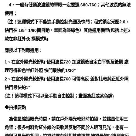
4、一般有低通波濾鏡的單眼一定要選 680-760；其他波長的無法
使用；
（注！這種模式下不能進手動控制光圈及快門；程式鎖定光圈2.0，
快門在 1/8"-1/60間自動，畫面為淡綠色）其他適用機型(包括上述5
款在非紅外夜 攝模式時
應按以下對應選用：
1、在室外陽光較好時 使用波長720 加濾鏡後自定白平衡及後期 處
理可得彩色半紅外照 快門最快約1/30"
2、在室外陽光較好時 使用波長760 可得高反 差對比較純正紅外照
快門最快約1"
(注！這種模式下可以全手動自由控制；畫面為紅或紫色調)
◆拍攝要點
為儘量縮短曝光時間，請在戶外陽光較好時拍攝，並儘量使用三
角架；很多材料對紅外線的吸收與反射不同於人眼可見光，也有一