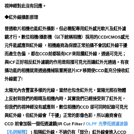
視神經對此沒有回應。
◆紅外線攝影原理
普通軟片相機也能紅外攝影，但必需配專用紅外感光軟片及紅外濾
鏡才行。數位相機/攝影機（以下統稱相機）採用的CCD/CMOS感光
元件能感應到紅外線 ，相機廠商為保證正常拍攝不會因紅外線干擾
而產生色偏 ，都在CCD前都裝有ICF來阻攔紅外線，通過可見光；
與ICF正好相反紅外濾鏡的作用是阻擋可見光而讓紅外光通過。有夜
攝功能的相機就是通過機械裝置將這片ICF移開使CCD能充分接收紅
外線罷了!
太陽光內含豐富多樣的光線，當然也包含紅外光，當陽光照在物體
上反射到我們的眼睛及相機內時，其實我們已經接受到了紅外光，
但我們的視神經沒有感應到，數位相機的CCD 卻可同時記錄可見光
與紅外線，但紅外線會「干擾」正常的影像色彩，所以廠商會在
CCD 前會加裝一個低通濾鏡(IR Cut Filter /
OLPF 光學低通濾波器
【名詞解釋】
) 阻隔紅外線，不過仍有「部分」紅外線會進入CCD