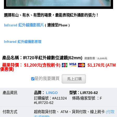
選擇有山、有水、有雲的場景，最能表現紅外攝影的張力！
Infrared 紅外線攝影照片
( 連接至Pbase )
Infrared 紅外線攝影原理
產品名稱：IR720半紅外線數位濾鏡(62mm)
建議售價：
2,100元
蘋果特價： $1,200元(含稅刷卡)
$1,176元 (ATM
優惠價)
是的我要購買
產品資訊
品牌：
LINGO
型號：LIR720-62
訂購編號：#A11324 條碼/廠家型號 ：F
#LIR720-62
付款方式
超商取貨付款、 ATM、貨到付款、線上刷卡
(付款