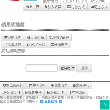
更新時間：2013/7/11 下午 02:29:00
上一頁
加入收藏
付款方式
配送方式
蘋果網推薦
促銷活動
上市新品
LINGO品牌
品牌總覽
NG品出清
分類總覽
網站資料搜尋
數位蘋果網
購物流程
收藏清單
會員中心
保固說明
購物安全
版權說明
常見問題
數位蘋果網將盡力避免價格、規格及其他錯誤，若發生不慎的錯誤，保留拒絕
因此等錯誤之訂單的權利。
服務信箱