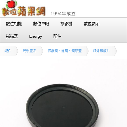
數位相機
數位單眼
攝影機
數位顯示
掃描器
Energy
配件
配件
光學產品
保護鏡、濾鏡、鏡頭蓋
紅外線鏡片