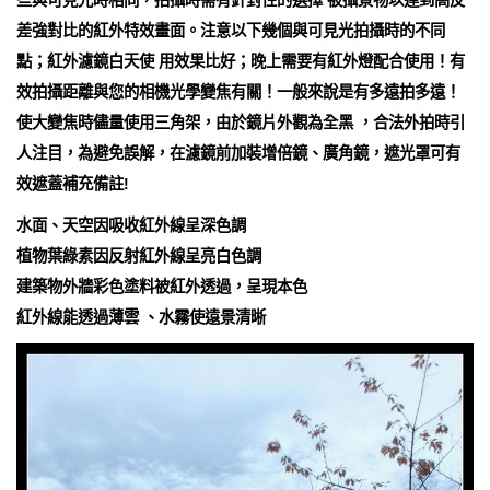
些與可見光時相同，拍攝時需有針對性的選擇 被攝景物以達到高反
差強對比的紅外特效畫面。注意以下幾個與可見光拍攝時的不同
點；紅外濾鏡白天使 用效果比好；晚上需要有紅外燈配合使用！有
效拍攝距離與您的相機光學變焦有關！一般來說是有多遠拍多遠！
使大變焦時儘量使用三角架，由於鏡片外觀為全黑 ，合法外拍時引
人注目，為避免誤解，在濾鏡前加裝增倍鏡、廣角鏡，遮光罩可有
效遮蓋補充備註!
水面、天空因吸收紅外線呈深色調
植物葉綠素因反射紅外線呈亮白色調
建築物外牆彩色塗料被紅外透過，呈現本色
紅外線能透過薄雲 、水霧使遠景清晰