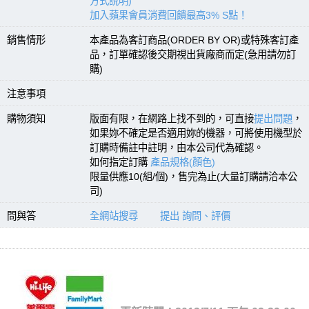
方式說明)
加入蘋果會員消費回饋最高3% S點！
銷售情形
本產品為客訂商品(ORDER BY OR)或特殊客訂產
品，訂單確認後交期視出貨廠商而定(急用請勿訂
購)
注意事項
購物須知
版面有限，在網路上找不到的，可直接
提出問題
，
如果妳不確定是否適用妳的機器，可將使用機型於
訂購時備註中註明，由本公司代為確認。
如何指定訂購
產品規格(顏色)
限量供應10(組/個)，售完為止(大量訂購請洽本公
司)
問與答
全網站搜尋
提出 詢問、評價