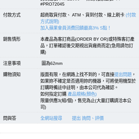
#PRO72045
付款方式
超商取貨付款、 ATM、貨到付款、線上刷卡
(付款
方式說明)
加入蘋果會員消費回饋最高3% S點！
銷售情形
本產品為客訂商品(ORDER BY OR)或特殊客訂產
品，訂單確認後交期視出貨廠商而定(急用請勿訂
購)
注意事項
圖為62mm
購物須知
版面有限，在網路上找不到的，可直接
提出問題
，
如果妳不確定是否適用妳的機器，可將使用機型於
訂購時備註中註明，由本公司代為確認。
如何指定訂購
產品規格(顏色)
限量供應3(組/個)，售完為止(大量訂購請洽本公
司)
問與答
全網站搜尋
提出 詢問、評價