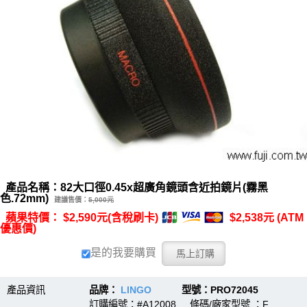
產品名稱：82大口徑0.45x超廣角鏡頭含近拍鏡片(霧黑
色.72mm)
建議售價：
5,000元
蘋果特價： $2,590元(含稅刷卡)
$2,538元 (ATM
優惠價)
是的我要購買
產品資訊
品牌：
LINGO
型號：PRO72045
訂購編號：#A12008 條碼/廠家型號 ：F