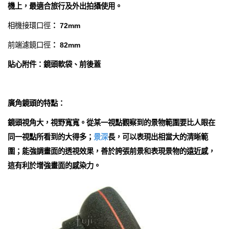
機上，最適合旅行及外出拍攝使用。
相機接環口徑
： 72mm
前端
濾鏡口徑
： 82mm
貼心附件：鏡頭軟袋、前後蓋
廣角鏡頭的特點：
鏡頭視角大，視野寬寬。從某一視點觀察到的景物範圍要比人眼在
同一視點所看到的大得多；
景深
長，可以表現出相當大的清晰範
圍；能強調畫面的透視效果，善於誇張前景和表現景物的遠近感，
這有利於增強畫面的感染力。