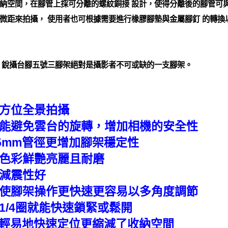
納空間，在腳管上採可分離的螺紋銅接 設計，使得分離後的腳管可與
微距來拍攝， 使用者也可根據需要進行橡膠腳墊與金屬腳釘 的轉換
 銳攝台腳五號三腳架絕對是攝影者不可或缺的一支腳架。
全方位全景拍攝
，能避免雲台的旋轉，增加相機的安全性
 25mm管徑更增加腳架穩定性
，色彩鮮艷亮麗且耐磨
震減震性好
可使腳架操作更快速更容易以多角度調節
1/4圈就能快速鎖緊或鬆開
，能輕易地快速定位更縮減了收納空間