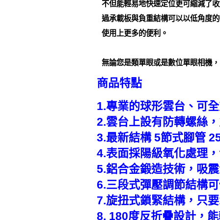
不但能輕易地快速定位更可縮減了收
過承載板與負重結構可以以低角度的
使用上更多的便利。
無論您是類單眼或是數位單眼相機，
商品特點
1.專業的球形雲台、可
2.雲台上設有防轉螺絲
3.最新結構 5節式腳管
4.表面採陽級氧化處理
5.鋁合金鍛造技術，吸
6.三段式彈壓調節結構
7.旋扭式鎖緊結構，只要
8. 180度反折疊設計