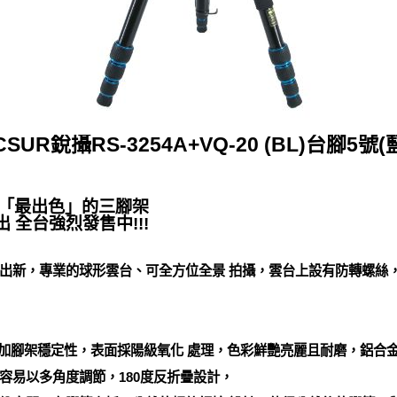
CSUR銳攝RS-3254A+VQ-20 (BL)台腳5號(
」「最出色」的三腳架
 全台強烈發售中!!!
出新，專業的球形雲台、可全方位全景 拍攝，雲台上設有防轉螺絲
更增加腳架穩定性，表面採陽級氧化 處理，色彩鮮艷亮麗且耐磨，鋁合
容易以多角度調節，180度反折疊設計，