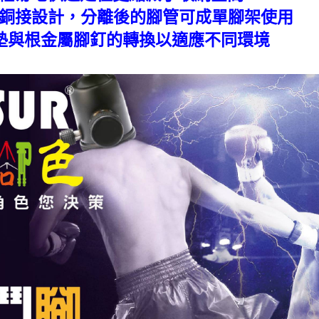
紋銅接設計，分離後的腳管可成單腳架使用
腳墊與根金屬腳釘的轉換以適應不同環境