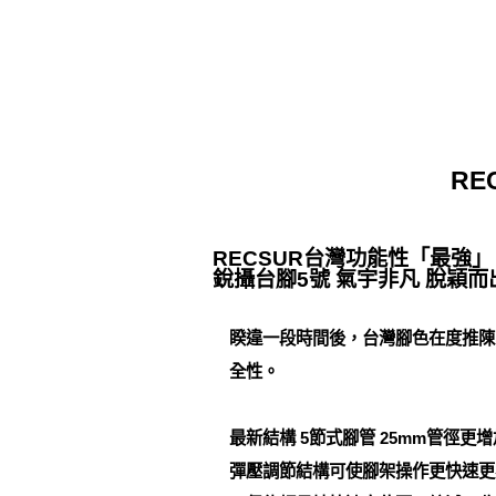
RE
RECSUR台灣功能性「最強
銳攝台腳5號 氣宇非凡 脫穎而出
睽違一段時間後，台灣腳色在度推陳
全性。
最新結構 5節式腳管 25mm管徑
彈壓調節結構可使腳架操作更快速更