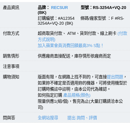
產品資訊
品牌：
RECSUR
型號：RS-3254A+VQ-20
(BK)
訂購編號：#A12354 條碼/廠家型號 ：F #RS-
3254A+VQ-20 (BK)
付款方式
超商取貨付款、 ATM、貨到付款、線上刷卡
(付款
方式說明)
加入蘋果會員消費回饋最高3% S點！
銷售情形
供應廠商直接配送，庫存情形依廠商而定
注意事項
購物須知
版面有限，在網路上找不到的，可直接
提出問題
，
如果妳不確定是否適用妳的機器，可將使用機型於
訂購時備註中註明，由本公司代為確認。
如何指定訂購
產品規格(顏色)
限量供應1(組/個)，售完為止(大量訂購請洽本公
司)
問與答
全網站搜尋
提出 詢問、評價