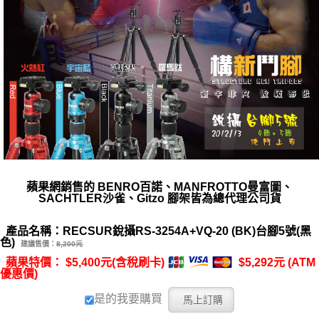
蘋果網銷售的 BENRO百諾、MANFROTTO曼富圖、
SACHTLER沙雀、Gitzo 腳架皆為總代理公司貨
產品名稱：RECSUR銳攝RS-3254A+VQ-20 (BK)台腳5號(黑
色)
建議售價：
8,200元
蘋果特價： $5,400元(含稅刷卡)
$5,292元 (ATM
優惠價)
是的我要購買