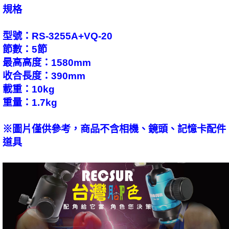
規格
型號：RS-3255A+VQ-20
節數：5節
最高高度：1580mm
收合長度：390mm
載重：10kg
重量：1.7kg
※圖片僅供參考，商品不含相機、鏡頭、記憶卡配件
道具