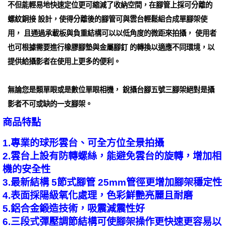
不但能輕易地快速定位更可縮減了收納空間，在腳管上採可分離的
螺紋銅接 設計，使得分離後的腳管可與雲台輕鬆組合成單腳架使
用， 且通過承載板與負重結構可以以低角度的微距來拍攝， 使用者
也可根據需要進行橡膠腳墊與金屬腳釘 的轉換以適應不同環境，以
提供給攝影者在使用上更多的便利。
無論您是類單眼或是數位單眼相機， 銳攝台腳五號三腳架絕對是攝
影者不可或缺的一支腳架。
商品特點
1.專業的球形雲台、可全方位全景拍攝
2.雲台上設有防轉螺絲，能避免雲台的旋轉，增加相
機的安全性
3.最新結構 5節式腳管 25mm管徑更增加腳架穩定性
4.表面採陽級氧化處理，色彩鮮艷亮麗且耐磨
5.鋁合金鍛造技術，吸震減震性好
6.三段式彈壓調節結構可使腳架操作更快速更容易以