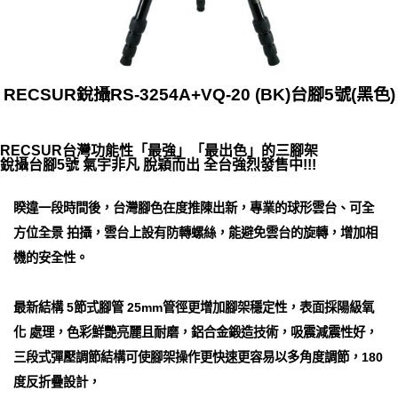
RECSUR銳攝RS-3254A+VQ-20 (BK)台腳5號(黑色)
RECSUR台灣功能性「最強」「最出色」的三腳架
銳攝台腳5號 氣宇非凡 脫穎而出 全台強烈發售中!!!
睽違一段時間後，台灣腳色在度推陳出新，專業的球形雲台、可全
方位全景 拍攝，雲台上設有防轉螺絲，能避免雲台的旋轉，增加相
機的安全性。
最新結構 5節式腳管 25mm管徑更增加腳架穩定性，表面採陽級氧
化 處理，色彩鮮艷亮麗且耐磨，鋁合金鍛造技術，吸震減震性好，
三段式彈壓調節結構可使腳架操作更快速更容易以多角度調節，180
度反折疊設計，