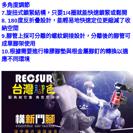
多角度調節
7.旋扭式鎖緊結構，只要1/4圈就能快速鎖緊或鬆開
8. 180度反折疊設計，能輕易地快速定位更縮減了收
納空間
9.腳管上採可分離的螺紋銅接設計，分離後的腳管可
成單腳架使用
10.根據需要進行橡膠腳墊與根金屬腳釘的轉換以適
應不同環境