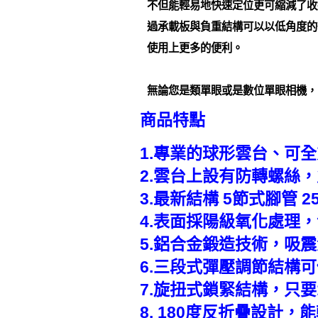
不但能輕易地快速定位更可縮減了收
過承載板與負重結構可以以低角度的
使用上更多的便利。
無論您是類單眼或是數位單眼相機，
商品特點
1.專業的球形雲台、可
2.雲台上設有防轉螺絲
3.最新結構 5節式腳管
4.表面採陽級氧化處理
5.鋁合金鍛造技術，吸
6.三段式彈壓調節結構
7.旋扭式鎖緊結構，只要
8. 180度反折疊設計