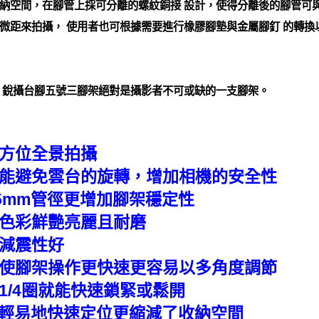
納空間，在腳管上採可分離的螺紋銅接 設計，使得分離後的腳管可與
微距來拍攝， 使用者也可根據需要進行橡膠腳墊與金屬腳釘 的轉換
 銳攝台腳五號三腳架絕對是攝影者不可或缺的一支腳架。
全方位全景拍攝
，能避免雲台的旋轉，增加相機的安全性
 25mm管徑更增加腳架穩定性
，色彩鮮艷亮麗且耐磨
震減震性好
可使腳架操作更快速更容易以多角度調節
1/4圈就能快速鎖緊或鬆開
，能輕易地快速定位更縮減了收納空間