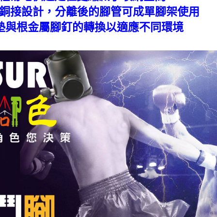
紋銅接設計，分離後的腳管可成單腳架使用
腳墊與根金屬腳釘的轉換以適應不同環境