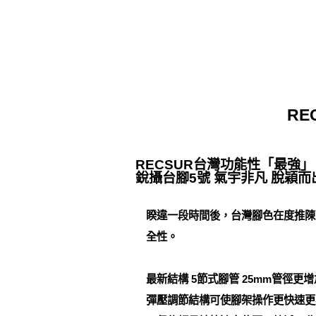
RE
RECSUR台灣功能性「最強
銳攝台腳5號 氣宇非凡 脫穎而出
睽違一段時間後，台灣腳色在度推陳
全性。
最新結構 5節式腳管 25mm管徑
彈壓調節結構可使腳架操作更快速更