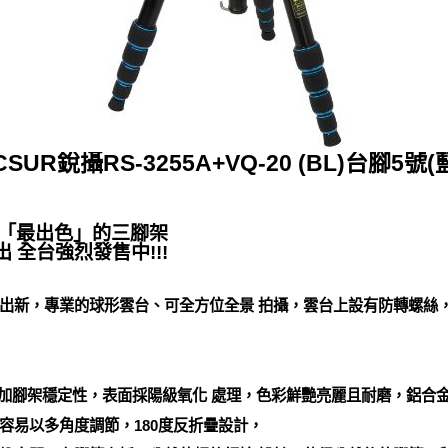
CSUR銳攝RS-3255A+VQ-20 (BL)台腳5號(
」「最出色」的三腳架
 全台強烈發售中!!!
出新，專業的球形雲台、可全方位全景 拍攝，雲台上設有防轉螺絲
更增加腳架穩定性，表面採陽級氧化 處理，色彩鮮艷亮麗且耐磨，鋁合
容易以多角度調節，180度反折疊設計，