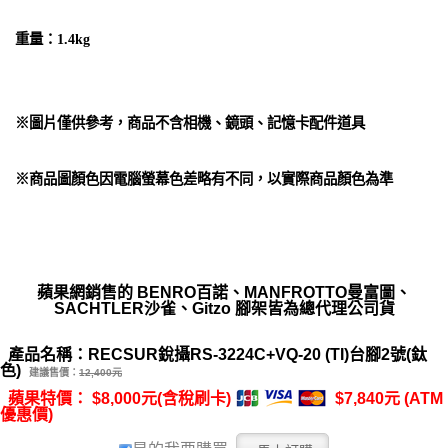
重量：1.4kg
※圖片僅供參考，商品不含相機、鏡頭、記憶卡配件道具
※商品圖顏色因電腦螢幕色差略有不同，以實際商品顏色為準
蘋果網銷售的 BENRO百諾、MANFROTTO曼富圖、
SACHTLER沙雀、Gitzo 腳架皆為總代理公司貨
產品名稱：RECSUR銳攝RS-3224C+VQ-20 (TI)台腳2號(鈦
色)
建議售價：
12,400元
蘋果特價： $8,000元(含稅刷卡)
$7,840元 (ATM
優惠價)