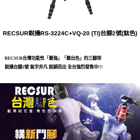
RECSUR銳攝RS-3224C+VQ-20 (TI)台腳2號(鈦色)
RECSUR台灣功能性「最強」「最出色」的三腳架
銳攝台腳2號 氣宇非凡 脫穎而出 全台強烈發售中!!!