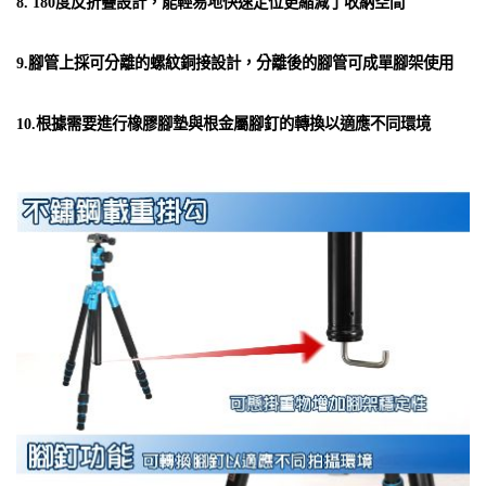
8. 180度反折疊設計，能輕易地快速定位更縮減了收納空間
9.腳管上採可分離的螺紋銅接設計，分離後的腳管可成單腳架使用
10.根據需要進行橡膠腳墊與根金屬腳釘的轉換以適應不同環境