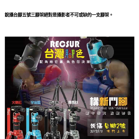
銳攝台腳五號三腳架絕對是攝影者不可或缺的一支腳架。