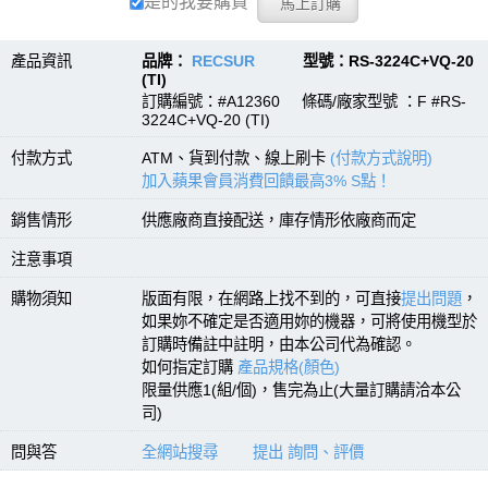
是的我要購買
產品資訊
品牌：
RECSUR
型號：RS-3224C+VQ-20
(TI)
訂購編號：#A12360 條碼/廠家型號 ：F #RS-
3224C+VQ-20 (TI)
付款方式
ATM、貨到付款、線上刷卡
(付款方式說明)
加入蘋果會員消費回饋最高3% S點！
銷售情形
供應廠商直接配送，庫存情形依廠商而定
注意事項
購物須知
版面有限，在網路上找不到的，可直接
提出問題
，
如果妳不確定是否適用妳的機器，可將使用機型於
訂購時備註中註明，由本公司代為確認。
如何指定訂購
產品規格(顏色)
限量供應1(組/個)，售完為止(大量訂購請洽本公
司)
問與答
全網站搜尋
提出 詢問、評價