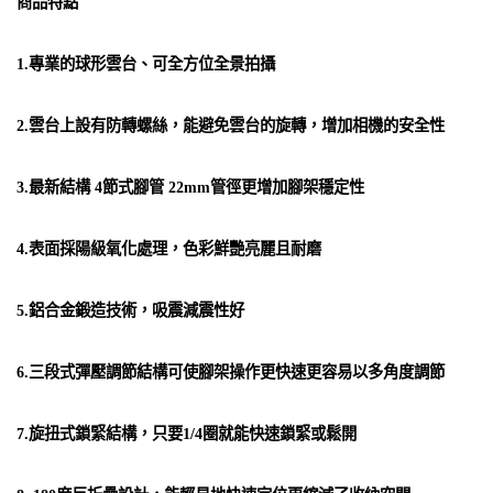
商品特點
1.專業的球形雲台、可全方位全景拍攝
2.雲台上設有防轉螺絲，能避免雲台的旋轉，增加相機的安全性
3.最新結構 4節式腳管 22mm管徑更增加腳架穩定性
4.表面採陽級氧化處理，色彩鮮艷亮麗且耐磨
5.鋁合金鍛造技術，吸震減震性好
6.三段式彈壓調節結構可使腳架操作更快速更容易以多角度調節
7.旋扭式鎖緊結構，只要1/4圈就能快速鎖緊或鬆開