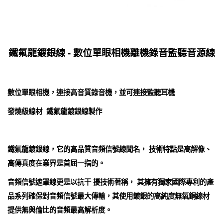
鐵氟龍鍍銀線 - 數位單眼相機離機錄音監聽音源線
數位單眼相機，連接高音質錄音機，並可連接監聽耳機
發燒級線材 鐵氟龍鍍銀線製作
鐵氟龍鍍銀線，它的高品質音頻信號線聞名， 技術特點是高解像、
高傳真度在業界是首屈一指的。
音頻信號遮罩線更是以抗干 擾技術著稱， 其擁有獨家國際專利的產
品系列確保對音頻信號最大傳輸，其使用鍍銀的高純度無氧銅線材
提供無與倫比的音頻最高解析度。