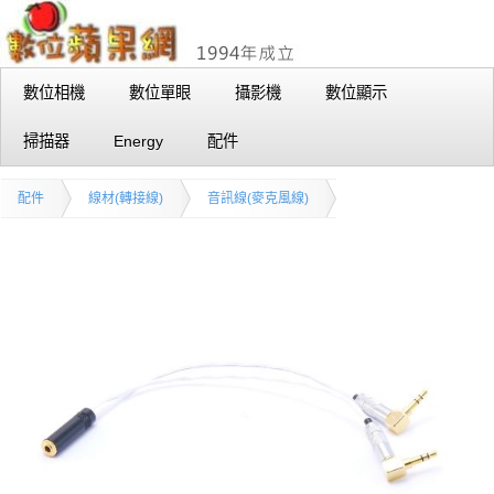
數位相機
數位單眼
攝影機
數位顯示
掃描器
Energy
配件
配件
線材(轉接線)
音訊線(麥克風線)