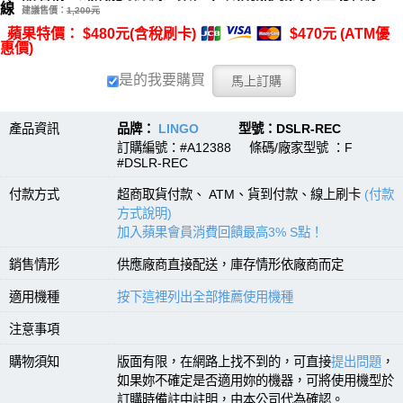
線
建議售價：
1,200元
蘋果特價： $480元(含稅刷卡)
$470元 (ATM優
惠價)
是的我要購買
產品資訊
品牌：
LINGO
型號：DSLR-REC
訂購編號：#A12388 條碼/廠家型號 ：F
#DSLR-REC
付款方式
超商取貨付款、 ATM、貨到付款、線上刷卡
(付款
方式說明)
加入蘋果會員消費回饋最高3% S點！
銷售情形
供應廠商直接配送，庫存情形依廠商而定
適用機種
按下這裡列出全部推薦使用機種
注意事項
購物須知
版面有限，在網路上找不到的，可直接
提出問題
，
如果妳不確定是否適用妳的機器，可將使用機型於
訂購時備註中註明，由本公司代為確認。