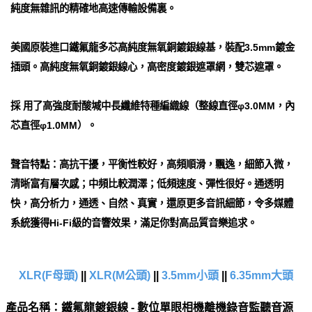
純度無雜訊的精確地高速傳輸設備裏。
美國原裝進口鐵氟龍多芯高純度無氧銅鍍銀線基，裝配3.5mm鍍金
插頭。高純度無氧銅鍍銀線心，高密度鍍銀遮罩網，雙芯遮罩。
採 用了高強度耐酸堿中長纖維特種編織線（整線直徑φ3.0MM，內
芯直徑φ1.0MM）。
聲音特點：高抗干擾，平衡性較好，高頻順滑，飄逸，細節入微，
清晰富有層次感；中頻比較潤澤；低頻速度、彈性很好。通透明
快，高分析力，通透、自然、真實，還原更多音訊細節，令多媒體
系統獲得Hi-Fi級的音響效果，滿足你對高品質音樂追求。
XLR(F母頭)
||
XLR(M公頭)
||
3.5mm小頭
||
6.35mm大頭
產品名稱：鐵氟龍鍍銀線 - 數位單眼相機離機錄音監聽音源