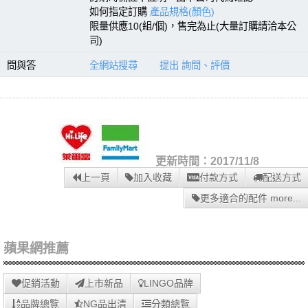
如何指定訂購
產品規格(顏色)
限量供應10(組/個)，售完為止(大量訂購請洽本公
司)
問與答
全網站搜尋
提出 詢問、評價
更新時間：2017/11/8
上一頁
加入收藏
付款方式
配送方式
更多適合的配件 more...
蘋果網推薦
促銷活動
上市新品
LINGO品牌
品牌總覽
NG品出清
分類總覽