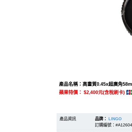
產品名稱：高畫質0.45x超廣角58m
蘋果特價： $2,400元(含稅刷卡)
產品資訊
品牌：
LINGO
型號
訂購編號：#A1260