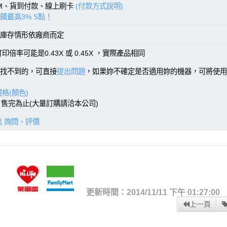
TM、貨到付款、線上刷卡
(付款方式說明)
饋最高3% S點！
庫存情形依廠商而定
率可能是0.43X 或 0.45X ，實際產品相同
找不到的，可直接
提出問題
，如果妳不確定是否適用妳的機器，可將使用
格(顏色)
)，售完為止(大量訂購請洽本公司)
出 詢問、評價
更新時間：2014/11/11 下午 01:27:00
上一頁