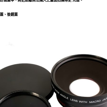
野涵蓋率，將近距離無法攝入之畫面拍攝得更 完整。
蓋、後鏡蓋