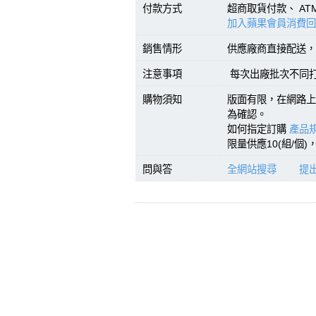
付款方式
超商取貨付款、 A
加入蘋果會員消費回
銷售情形
供應廠商直接配送，
注意事項
每次出廠批次不同打印倍
購物須知
版面有限，在網路上
為確認。
如何指定訂購
產品規
限量供應10(組/個
問與答
全網站搜尋
提