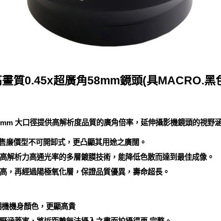
畫質0.45x超廣角58mm鏡頭(具MACRO.黑
2mm 大口徑提供高解析度品質的廣角倍率，延伸攝影機鏡頭的視野
市售廉價型不可開卸式，更凸顯其用途之廣闊。
高解析力高通光率的多層鍍膜技術，能降低色散而達到最佳成像。
高，再經過陽極氧化層，保證品質優異，壽命超長。
相機機身顏色，更顯高貴