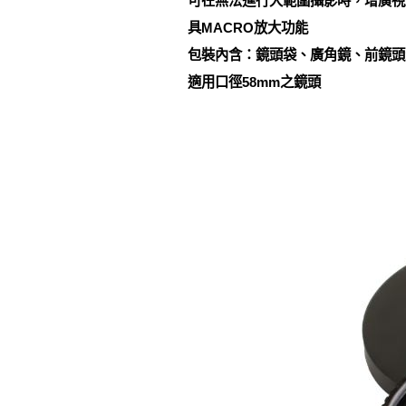
可在無法進行大範圍攝影時，增廣視
具MACRO放大功能
包裝內含：鏡頭袋、廣角鏡、前鏡頭
適用口徑58mm之鏡頭