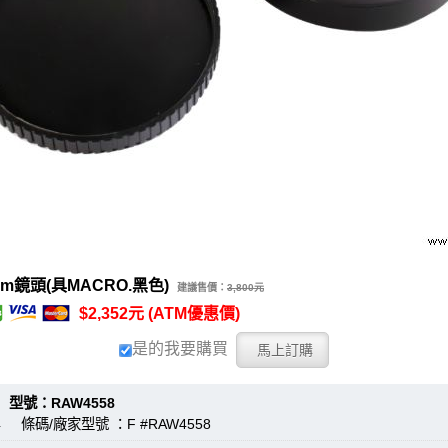
m鏡頭(具MACRO.黑色)
建議售價：
3,800元
$2,352元 (ATM優惠價)
是的我要購買
：RAW4558
4 條碼/廠家型號 ：F #RAW4558