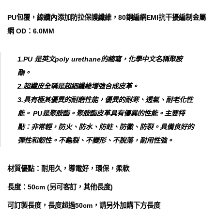
PU包覆，線纜內添加防拉保護纖維，80銅編網EMI抗干擾編制金屬
網 OD：6.0MM
1.PU 是英文poly urethane的縮寫，化學中文名稱聚胺
酯。
2.超纖皮全稱是超細纖維增強合成皮革。
3.具有極其優異的耐磨性能，優異的耐寒、透氣、耐老化性
能。 PU是聚胺酯。聚胺酯皮革具有優異的性能。主要特
點：非常輕，防火、防水、防蛀、防黴、防裂。具備良好的
彈性和韌性。不龜裂、不變形、不脫落，耐用性強。
材質優點：耐用久，導電好，環保，柔軟
長度：50cm (另可客訂，其他長度)
可訂製長度，長度超過50cm，請另外加購下方長度