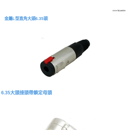
金屬L型直角大頭6.35頭
6.35大頭接頭帶鎖定母頭