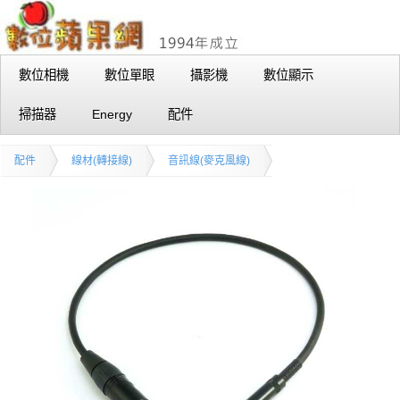
數位相機
數位單眼
攝影機
數位顯示
掃描器
Energy
配件
配件
線材(轉接線)
音訊線(麥克風線)