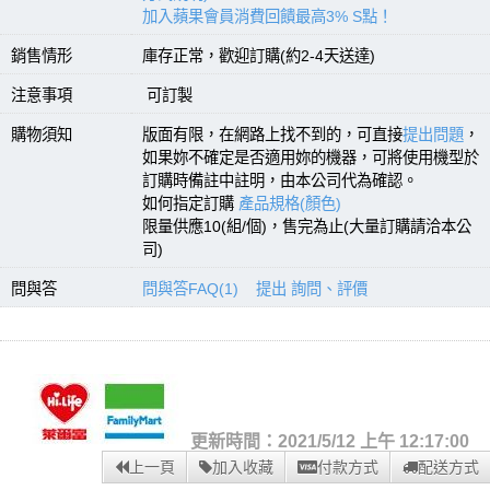
加入蘋果會員消費回饋最高3% S點！
銷售情形
庫存正常，歡迎訂購(約2-4天送達)
注意事項
可訂製
購物須知
版面有限，在網路上找不到的，可直接
提出問題
，
如果妳不確定是否適用妳的機器，可將使用機型於
訂購時備註中註明，由本公司代為確認。
如何指定訂購
產品規格(顏色)
限量供應10(組/個)，售完為止(大量訂購請洽本公
司)
問與答
問與答FAQ(1)
提出 詢問、評價
更新時間：2021/5/12 上午 12:17:00
上一頁
加入收藏
付款方式
配送方式