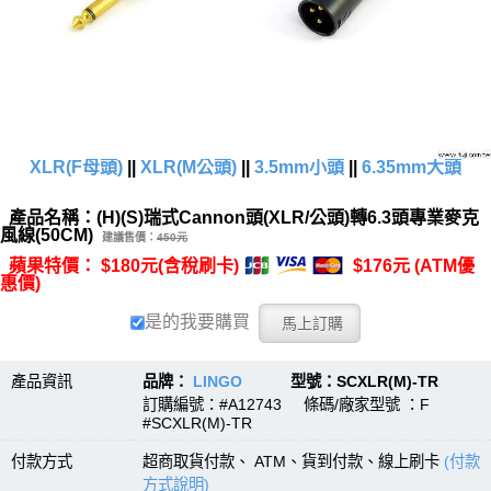
XLR(F母頭)
||
XLR(M公頭)
||
3.5mm小頭
||
6.35mm大頭
產品名稱：(H)(S)瑞式Cannon頭(XLR/公頭)轉6.3頭專業麥克
風線(50CM)
建議售價：
450元
蘋果特價： $180元(含稅刷卡)
$176元 (ATM優
惠價)
是的我要購買
產品資訊
品牌：
LINGO
型號：SCXLR(M)-TR
訂購編號：#A12743 條碼/廠家型號 ：F
#SCXLR(M)-TR
付款方式
超商取貨付款、 ATM、貨到付款、線上刷卡
(付款
方式說明)